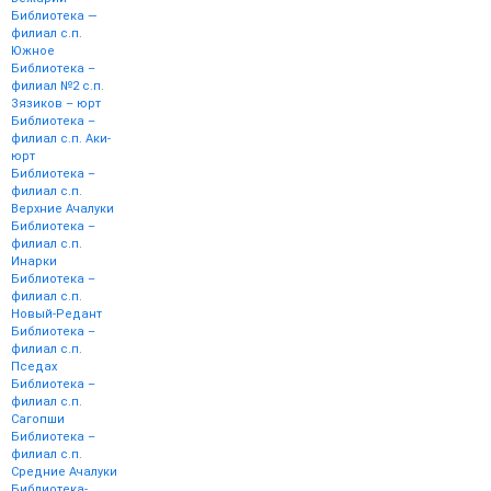
Библиотека —
филиал с.п.
Южное
Библиотека –
филиал №2 с.п.
Зязиков – юрт
Библиотека –
филиал с.п. Аки-
юрт
Библиотека –
филиал с.п.
Верхние Ачалуки
Библиотека –
филиал с.п.
Инарки
Библиотека –
филиал с.п.
Новый-Редант
Библиотека –
филиал с.п.
Пседах
Библиотека –
филиал с.п.
Сагопши
Библиотека –
филиал с.п.
Средние Ачалуки
Библиотека-