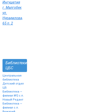
Ингушетия
г. Малгобек
ул.
Нурадилова,
65 п. 2
Библиотеки
ЦБС
Центральная
библиотека
Детский отдел
ЦБ
Библиотека —
филиал №2 с.п.
Новый Редант
Библиотека —
филиал с.п.
Вежарий