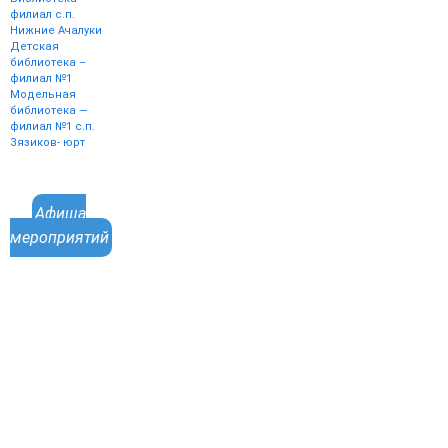
филиал с.п.
Нижние Ачалуки
Детская
библиотека –
филиал №1
Модельная
библиотека —
филиал №1 с.п.
Зязиков- юрт
Афиша
мероприятий