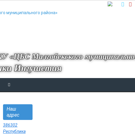
У «ЦБС Малгобекского муниципально
ики Ингушетия
Наш
адрес
386302
Республика