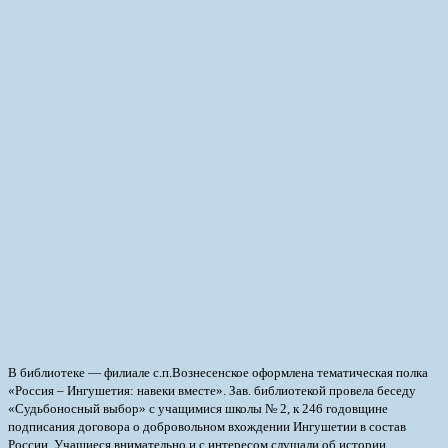
В библиотеке — филиале с.п.Вознесенское оформлена тематическая полка
«Россия – Ингушетия: навеки вместе». Зав. библиотекой провела беседу
«Судьбоносный выбор» с учащимися школы № 2, к 246 годовщине
подписания договора о добровольном вхождении Ингушетии в состав
России. Учащиеся внимательно и с интересом слушали об истории