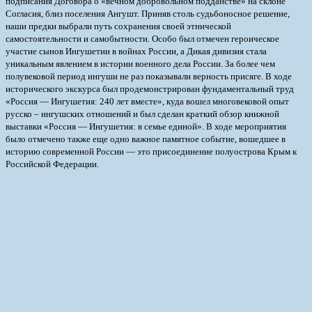
подписания Договора о «вечном добровольном подданстве» на склоне
Согласия, близ поселения Ангушт. Приняв столь судьбоносное решение,
наши предки выбрали путь сохранения своей этнической
самостоятельности и самобытности. Особо был отмечен героическое
участие сынов Ингушетии в войнах России, а Дикая дивизия стала
уникальным явлением в истории военного дела России. За более чем
полувековой период ингуши не раз показывали верность присяге. В ходе
исторического экскурса был продемонстрирован фундаментальный труд
«Россия — Ингушетия: 240 лет вместе», куда вошел многовековой опыт
русско – ингушских отношений и был сделан краткий обзор книжной
выставки «Россия — Ингушетия: в семье единой». В ходе мероприятия
было отмечено также еще одно важное памятное событие, вошедшее в
историю современной России — это присоединение полуострова Крым к
Российской Федерации.