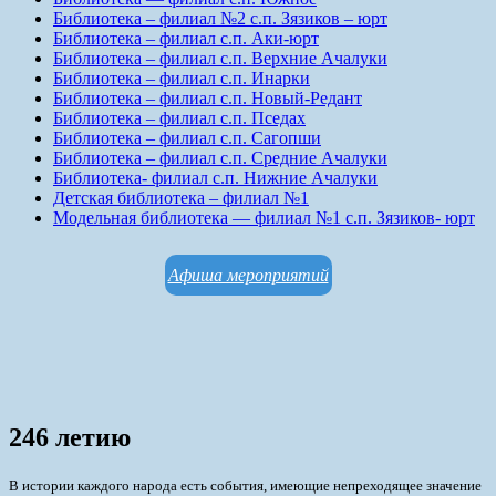
Библиотека – филиал №2 с.п. Зязиков – юрт
Библиотека – филиал с.п. Аки-юрт
Библиотека – филиал с.п. Верхние Ачалуки
Библиотека – филиал с.п. Инарки
Библиотека – филиал с.п. Новый-Редант
Библиотека – филиал с.п. Пседах
Библиотека – филиал с.п. Сагопши
Библиотека – филиал с.п. Средние Ачалуки
Библиотека- филиал с.п. Нижние Ачалуки
Детская библиотека – филиал №1
Модельная библиотека — филиал №1 с.п. Зязиков- юрт
Афиша мероприятий
246 летию
В истории каждого народа есть события, имеющие непреходящее значение