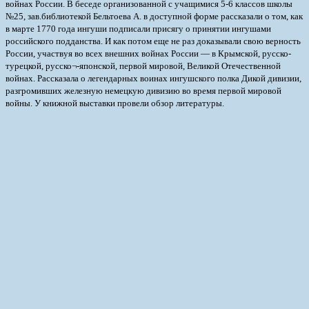
войнах России. В беседе организованной с учащимися 5-6 классов школы
№25, зав.библиотекой Бельтоева А. в доступной форме рассказали о том, как
в марте 1770 года ингуши подписали присягу о принятии ингушами
российского подданства. И как потом еще не раз доказывали свою верность
России, участвуя во всех внешних войнах России — в Крымской, русско-
турецкой, русско¬-японской, первой мировой, Великой Отечественной
войнах. Рассказала о легендарных воинах ингушского полка Дикой дивизии,
разгромивших железную немецкую дивизию во время первой мировой
войны. У книжной выставки провели обзор литературы.