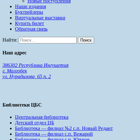
Новые поступления
Наши издания
Буктрейлеры
Виртуальные выставки
Купить билет
Обратная связь
Найти:
Наш адрес
386302 Республика Ингушетия
г. Малгобек
ул. Нурадилова, 65 п. 2
Библиотеки ЦБС
Центральная библиотека
Детский отдел ЦБ
Библиотека — филиал №2 с.п. Новый Редант
Библиотека — филиал с.п. Вежарий
Библиотека — филиал с.п. Южное