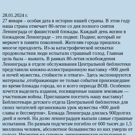
28.01.2024 г.
27 января – особая дата в истории нашей страны. В этом году
наша страна отмечает 80-летие со дня полного снятия
Ленинграда от фашистской блокады. Каждый день жизни в
блокадном Ленинграде – это подвиг. Подвиг, который не
меркнет в памяти поколений. Жителям города пришлось
многое преодолеть. Из-за катастрофической нехватки
продовольствия люди испытали страшный голод. Главная
цель была – выжить. В рамках 80-летия освобождения
Ленинграда в отделе обслуживания Центральной библиотеки
представили книжно-иллюстрационную выставку «900 дней
и ночей мужества, стойкости и отваги». Здесь экспонируются
материалы ,отображающие не только события произошедшие
во время блокады города, но и всего периода ВОВ. Особенно
хочется выделить издания, посвященные нашим землякам —
участникам войны. Приглашаем посетить нашу выставку!
Библиотекари детского отдела Центральной библиотеки для
своих читателей организовали урок мужества «900 дней
славы и бессмертия». Блокада Ленинграда длилась 900долгих
дней и ночей. На долю ленинградцев выпали самые страшные
испытания. По разным подсчетам погибло от 600 тысяч до 1,5
миллиона человек, абсолютное большинство из них умерли от
голода. Несмотря на суровые, нечеловеческие испытания и