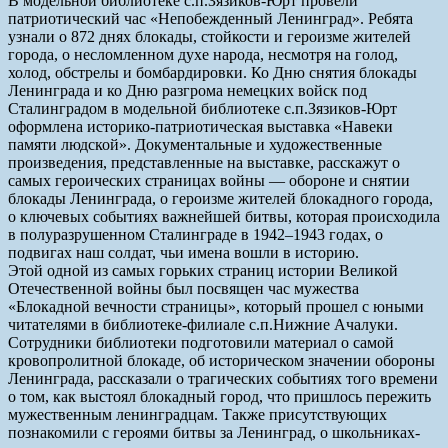
В модельной библиотеке с.п.Зязиков-Юрт провели
патриотический час «Непобежденный Ленинград». Ребята
узнали о 872 днях блокады, стойкости и героизме жителей
города, о несломленном духе народа, несмотря на голод,
холод, обстрелы и бомбардировки. Ко Дню снятия блокады
Ленинграда и ко Дню разгрома немецких войск под
Сталинградом в модельной библиотеке с.п.Зязиков-Юрт
оформлена историко-патриотическая выставка «Навеки
памяти людской». Документальные и художественные
произведения, представленные на выставке, расскажут о
самых героических страницах войны — обороне и снятии
блокады Ленинграда, о героизме жителей блокадного города,
о ключевых событиях важнейшей битвы, которая происходила
в полуразрушенном Сталинграде в 1942–1943 годах, о
подвигах наш солдат, чьи имена вошли в историю.
Этой одной из самых горьких страниц истории Великой
Отечественной войны был посвящен час мужества
«Блокадной вечности страницы», который прошел с юными
читателями в библиотеке-филиале с.п.Нижние Ачалуки.
Сотрудники библиотеки подготовили материал о самой
кровопролитной блокаде, об историческом значении обороны
Ленинграда, рассказали о трагических событиях того времени
о том, как выстоял блокадный город, что пришлось пережить
мужественным ленинградцам. Также присутствующих
познакомили с героями битвы за Ленинград, о школьниках-