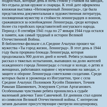
подростках, которые день и ночь стояли у станков на заводах,
без отдыха делая оружие и снаряды. К этой дате оформлена
книжная выставка «Непокоренный Ленинград», где была
представлена документальная и художественная литература,
посвященная мужеству и стойкости ленинградцев и воинов,
сражавшихся за освобождение Ленинграда, среди которых
более ста геройских представителей ингушского народа.
Период с 8 сентября 1941 года по 27 января 1944 года остался
в памяти, как самый трудный в истории Великой
Отечественной Войны.
В библиотеке-филиале с.п.Средние Ачалуки прошел час
мужества «Ты город жизни, Ленинград». В этот день в 1944
году была прорвана блокада Ленинграда, которая
продолжалась 900 долгих дней и ночей. Ребята услышали
рассказ о тяжелых испытаниях, выпавших на долю жителей
осажденного города Ленинграда: о голоде и холоде, о детях и
женщинах, работавших наравне с мужчинами на заводах, о
защите и обороне Ленинграда советскими солдатами. Среди
которых были и уроженцы из Ингушетии, трое с села
Средние Ачалуки: Полонкоев Хусейн Пязиевич, Точиев
Рамазан Шаимиевич, Эсмурзиев Султан Артаганович.
Особенными чувствами ребята прониклись к судьбе
маленькой девочки Тани Савичевой. Её дневник стал одним
из символов Великой Отечественной войны. С интересом
затаив дыхание присутствующие смотрели инсценировку,