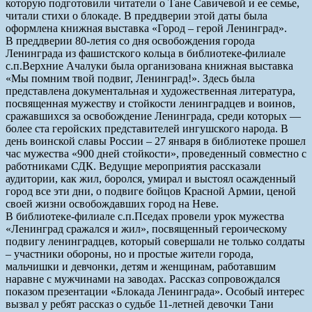
которую подготовили читатели о Тане Савичевой и ее семье,
читали стихи о блокаде. В преддверии этой даты была
оформлена книжная выставка «Город – герой Ленинград».
В преддверии 80-летия со дня освобождения города
Ленинграда из фашистского кольца в библиотеке-филиале
с.п.Верхние Ачалуки была организована книжная выставка
«Мы помним твой подвиг, Ленинград!». Здесь была
представлена документальная и художественная литература,
посвященная мужеству и стойкости ленинградцев и воинов,
сражавшихся за освобождение Ленинграда, среди которых —
более ста геройских представителей ингушского народа. В
день воинской славы России – 27 января в библиотеке прошел
час мужества «900 дней стойкости», проведенный совместно с
работниками СДК. Ведущие мероприятия рассказали
аудитории, как жил, боролся, умирал и выстоял осажденный
город все эти дни, о подвиге бойцов Красной Армии, ценой
своей жизни освобождавших город на Неве.
В библиотеке-филиале с.п.Пседах провели урок мужества
«Ленинград сражался и жил», посвященный героическому
подвигу ленинградцев, который совершали не только солдаты
– участники обороны, но и простые жители города,
мальчишки и девчонки, детям и женщинам, работавшим
наравне с мужчинами на заводах. Рассказ сопровождался
показом презентации «Блокада Ленинграда». Особый интерес
вызвал у ребят рассказ о судьбе 11-летней девочки Тани