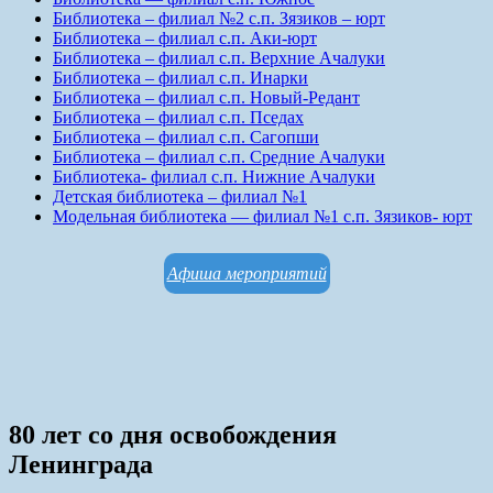
Библиотека – филиал №2 с.п. Зязиков – юрт
Библиотека – филиал с.п. Аки-юрт
Библиотека – филиал с.п. Верхние Ачалуки
Библиотека – филиал с.п. Инарки
Библиотека – филиал с.п. Новый-Редант
Библиотека – филиал с.п. Пседах
Библиотека – филиал с.п. Сагопши
Библиотека – филиал с.п. Средние Ачалуки
Библиотека- филиал с.п. Нижние Ачалуки
Детская библиотека – филиал №1
Модельная библиотека — филиал №1 с.п. Зязиков- юрт
Афиша мероприятий
80 лет со дня освобождения
Ленинграда