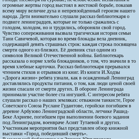
огромные жертвы город выстоял в жестокой борьбе, показав
всему миру величие духа и непревзойденный героизм нашего
народа. Дети внимательно слушали рассказ библиотекаря о
подвиге ленинградцев, которые не только сражались с
голодом, холодом, но и трудились, обороняли свой город.
Чувство сопереживания вызвала трагическая история семьи
Тани Савичевой, которая во время блокады вела дневник,
содержащий девять страшных строк: каждая строка посвящена
смерти одного из близких. Её дневник стал одним из
символов Великой Отечественной войны. Библиотекарь
рассказала о норме хлеба блокадников, о том, что значили в то
время хлебные карточки. Рассказ библиотекаря прерывался
чтением стихов и отрывков из книг. Из книги И.Ходзы
«Дорога жизни» ребята узнали, как в осажденный Ленинград
доставлялись продукты питания, о том, как люди ценой своей
жизни спасали от смерти других. В обороне Ленинграда
принимали участие более ста ингушей. С интересом ребята
слушали рассказ о наших земляках: отважном танкисте, Герое
Советского Союза Руслане Гудантове, геройски погибшем в
деревне Арбузово Ленинградской области, летчике Рашид-
Беке Ахриеве, погибшем при выполнении боевого задания
под Ленинградом, военвраче Асият Тутаевой и других.
Участникам мероприятия был представлен обзор книжной
выставки «Город, победивший смерть».