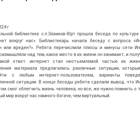
024 г.
льной библиотеке с.п.Зязиков-Юрт прошла беседа по культуре
нет вокруг нас». Библиотекарь начала беседу с вопроса «И
н или вреден?». Ребята перечислили плюсы и минусы сети Ин
размышляли над тем, какое место в их жизни он занимает, и полу
такой ответ: интернет стал неотъемлемой частью их жизн
ления материала предлагались различные ситуации, которы
ойти с любым интернет-пользователем, варианты повед
ленной ситуации. В конце беседы ребята сделали вывод, что И
гом смог облегчить жизнь человека, но все, же нужно помнить о т
ый мир вокруг нас намного богаче, чем виртуальный.