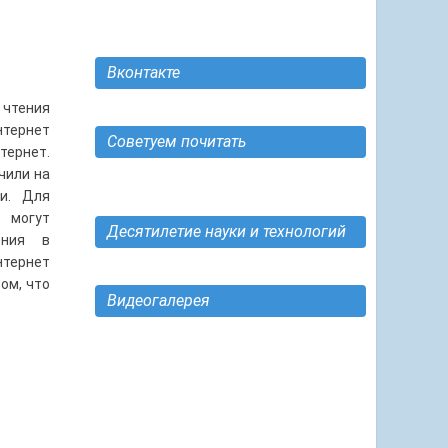
Вконтакте
 чтения
нтернет
Советуем почитать
тернет.
чили на
и. Для
е могут
Десятилетие науки и технологий
ения в
нтернет
ом, что
Видеогалерея