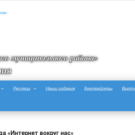
го муниципального района»
тия
Ресурсы
Наши издания
Буктрейлеры
Вирту
да «Интернет вокруг нас»