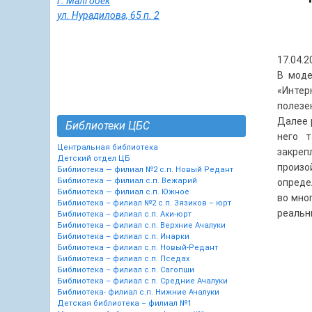
г. Малгобек
ул. Нурадилова, 65 п. 2
17.04.2
В моде
«Интер
полезе
Далее 
Библиотеки ЦБС
него 
Центральная библиотека
закреп
Детский отдел ЦБ
произ
Библиотека — филиал №2 с.п. Новый Редант
Библиотека — филиал с.п. Вежарий
опреде
Библиотека — филиал с.п. Южное
во мно
Библиотека – филиал №2 с.п. Зязиков – юрт
реальн
Библиотека – филиал с.п. Аки-юрт
Библиотека – филиал с.п. Верхние Ачалуки
Библиотека – филиал с.п. Инарки
Библиотека – филиал с.п. Новый-Редант
Библиотека – филиал с.п. Пседах
Библиотека – филиал с.п. Сагопши
Библиотека – филиал с.п. Средние Ачалуки
Библиотека- филиал с.п. Нижние Ачалуки
Детская библиотека – филиал №1