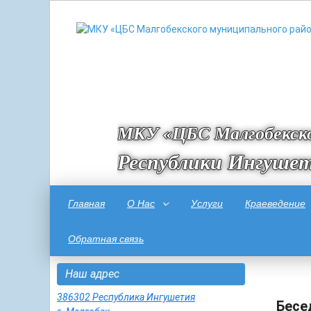
МКУ «ЦБС Малгобекско
Республики Ингуше
Главная
О Нас
Услуги
Краеведение
Обратная связь
Наш адрес
386302 Республика Ингушетия
Бесе