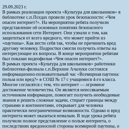
29.09.2023 г.
В рамках реализации проекта «Культура для школьников» в
библиотеке с.п.Пседах провели урок безопасности: «Чем
опасен интернет?». На мероприятии ребята получили
представление об основных понятиях безопасного
использования сети Интернет. Они узнали о том, как
защититься от всего вредного, что может прийти из
«паутины». Как вести себя так, чтобы не причинить вред
другому человеку. Подростки смогли получить ответы на
интересующие их вопросы. В конце мероприятии ребятам
был показан видеофильм «Чем опасен интернет?».
В рамках проекта «Культура для школьников» работники
библиотеки-филиала с.п.Верхние Ачалуки состоялся
информационно-познавательный час «Всемирная паутина:
польза или вред?» в СОШ № 17 с учащимися 4-го класса.
Многие согласятся с тем, что интернет — огромное
достижение человечества. Он является неиссякаемым
источником информации, помогает получить необходимые
знания и решить сложные задачи, стирает границы между
странами и континентами, открывает для человека
практически неограниченные возможности. Однако и вред
интернета может оказаться немалым. В ходе урока ребята
получили полное представление о пользе интернета, о
последствиях вредоносной стороны всемирной паутины, о