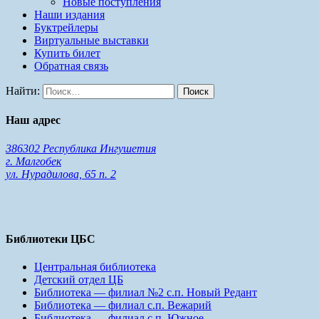
Новые поступления
Наши издания
Буктрейлеры
Виртуальные выставки
Купить билет
Обратная связь
Найти:
Наш адрес
386302 Республика Ингушетия
г. Малгобек
ул. Нурадилова, 65 п. 2
Библиотеки ЦБС
Центральная библиотека
Детский отдел ЦБ
Библиотека — филиал №2 с.п. Новый Редант
Библиотека — филиал с.п. Вежарий
Библиотека — филиал с.п. Южное