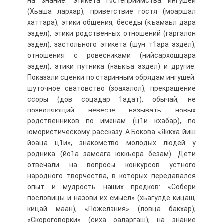
на знание: этикета гостеприимства ингушей
(Хьаша лархар), приветствие гостя (моаршал
хаттара), этики общения, беседы (къамаьл дара
эздел), этики родственных отношений (гаргалон
эздел), застольного этикета (шун т1ара эздел),
отношения с ровесниками (нийсархошцара
эздел), этики путника (наькъа эздел) и другие.
Показали сценки по старинным обрядам ингушей:
шуточное сватовство (зоахалол), прекращение
ссоры (дов соцадар 1адат), обычай, не
позволяющий невесте называть новых
родственников по именам (ц1и кхабар), по
юмористическому рассказу А.Бокова «Яккха йиш
йоаца ц1и», знакомство молодых людей у
родника (йо1а замсага юккьера безам). Дети
отвечали на вопросы конкурсов устного
народного творчества, в которых передавался
опыт и мудрость наших предков: «Собери
пословицы и назови их смысл» (хьагулде кицаш,
кицай маан), «Пожелания» (ловца бакхар);
«Скороговорки» (сиха оаларгаш); на знание