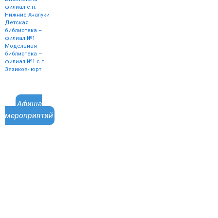
филиал с.п.
Нижние Ачалуки
Детская
библиотека –
филиал №1
Модельная
библиотека —
филиал №1 с.п.
Зязиков- юрт
Афиша
мероприятий