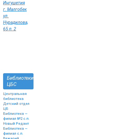
Ингушетия
г. Малгобек
ул.
Нурадилова,
65 п. 2
Библиотеки
ЦБС
Центральная
библиотека
Детский отдел
ЦБ
Библиотека —
филиал №2 с.п.
Новый Редант
Библиотека —
филиал с.п.
Вежарий