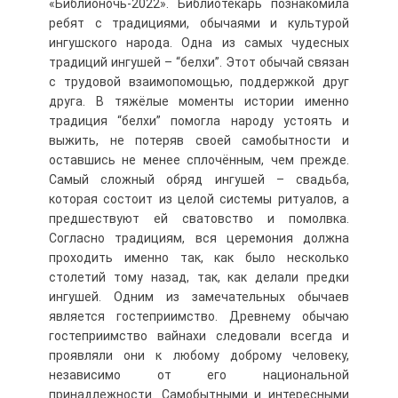
«Библионочь-2022». Библиотекарь познакомила
ребят с традициями, обычаями и культурой
ингушского народа. Одна из самых чудесных
традиций ингушей – “белхи”. Этот обычай связан
с трудовой взаимопомощью, поддержкой друг
друга. В тяжёлые моменты истории именно
традиция “белхи” помогла народу устоять и
выжить, не потеряв своей самобытности и
оставшись не менее сплочённым, чем прежде.
Самый сложный обряд ингушей – свадьба,
которая состоит из целой системы ритуалов, а
предшествуют ей сватовство и помолвка.
Согласно традициям, вся церемония должна
проходить именно так, как было несколько
столетий тому назад, так, как делали предки
ингушей. Одним из замечательных обычаев
является гостеприимство. Древнему обычаю
гостеприимство вайнахи следовали всегда и
проявляли они к любому доброму человеку,
независимо от его национальной
принадлежности. Самобытными и интересными