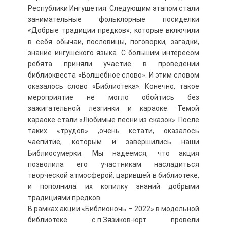
Республики Ингушетия. Следующим этапом стали
занимательные фольклорные посиделки
«Добрые традиции предков», которые включили
в себя обычаи, пословицы, поговорки, загадки,
знание ингушского языка. С большим интересом
ребята приняли участие в проведении
библиоквеста «Волшебное слово». И этим словом
оказалось слово «Библиотека». Конечно, такое
мероприятие не могло обойтись без
зажигательной лезгинки и караоке. Темой
караоке стали «Любимые песни из сказок». После
таких «трудов» ,очень кстати, оказалось
чаепитие, которым и завершились наши
Библиосумерки. Мы надеемся, что акция
позволила его участникам насладиться
творческой атмосферой, царившей в библиотеке,
и пополнила их копилку знаний добрыми
традициями предков.
В рамках акции «Библионочь – 2022» в модельной
библиотеке с.п.Зязиков-юрт провели