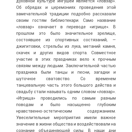
духовной культуре ингушей является «ловзар».
Об обрядах и церемониях проведения этой
замечательной традиции подробно рассказали
своим гостям библиотекари. Само название
«ловзар» означает в переводе «игрище». В
прошлом это было значительное зрелище,
состоявшее из спортивных состязаний, —
джигитовки, стрельбы из лука, метаний камня,
скачек и других видов спорта. Совместное
участие в этих праздниках вело к прочным
связям между людьми. Заключительной частью
праздника были танцы и песни, загадки и
шуточное сватовство. Со временем
танцевальную часть этого большого действа и
свадьбу стали называть одним словом «ловзар».
«Игрища» проводились по самым разным
поводам и было насыщенно глубоким
нравственно-эстетическим содержанием.
Увеселительные мероприятия имели важное
значение в жизни общества и воздействовали на
сознание объединяющей силы. В наши дни