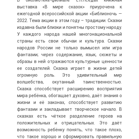
В библиотеке-филиале с.п.Пседах книжная
выставка «В мире сказок» приурочена к
ежегодной всероссийской акции «Библионочь —
2022. Тема акции в этом году – традиции. Сказки
издавна были близки и понятны простому народу.
У каждого народа нашей многонациональной
страны есть свои обычаи и культура. Сказки
народов России не только вымысел или игра
фантазии; через содержание, язык, сюжеты и
образы в ней отражаются культурные ценности
ее создателей. Сказка играет в жизни детей
огромную роль. Это удивительный мир
волшебства, окутанный таинственностью.
Сказка способствует расширению восприятия
мира ребёнка, обогащает духовно, даёт знания о
жизни и её законах, способствует развитию
фантазии и закладывает творческое начало. В
сказках есть чёткое разделение героев на
положительных и отрицательных. Это даёт
возможность ребёнку понять, что такое плохо,
что такое хорошо и сформировать правильную