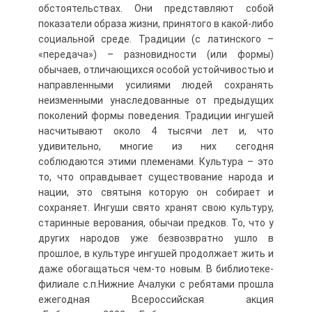
обстоятельствах. Они представляют собой
показатели образа жизни, принятого в какой-либо
социальной среде. Традиции (с латинского –
«передача») – разновидности (или формы)
обычаев, отличающихся особой устойчивостью и
направленными усилиями людей сохранять
неизменными унаследованные от предыдущих
поколений формы поведения. Традиции ингушей
насчитывают около 4 тысячи лет и, что
удивительно, многие из них сегодня
соблюдаются этими племенами. Культура – это
то, что оправдывает существование народа и
нации, это святыня которую он собирает и
сохраняет. Ингуши свято хранят свою культуру,
старинные верования, обычаи предков. То, что у
других народов уже безвозвратно ушло в
прошлое, в культуре ингушей продолжает жить и
даже обогащаться чем-то новым. В библиотеке-
филиале с.п.Нижние Ачалуки с ребятами прошла
ежегодная Всероссийская акция