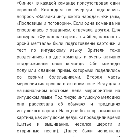
«Синие», в каждой команде присутствовал один
взрослый. Командам по очереди задавались
вопросы «Загадки ингушского народа», «Кицаш»,
«Пословицы и поговорки». Если одна команда не
справлялась с заданием, отвечала другая. Для
конкурса «Фу оал оакхарехь, хьайбех, оалхарехь
эрсий меттала» были подготовлены карточки и
тест по ингушскому языку. Зрители тоже
разделились на две команды и очень активно
поддерживали свои команды. Обе команды
получили сладкие призы, которыми поделились
со своими болельщиками. Вторая часть
мероприятия прошла в актовом зале. Ведущая в
национальном костюме вела мероприятие на
ингушском языке. Под тихую ингушскую мелодию
она рассказала об обычаях и традициях
ингушского народа. На сцене была организована
картина, как ингушские девушки проводили время
(шитье и вышивание, чесалка шерсти и
старинные песни). Далее были исполнены