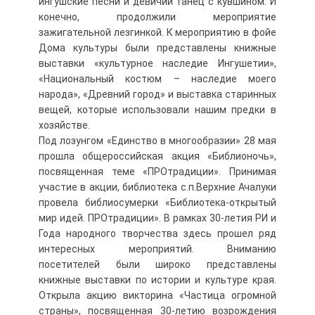
ингушские песни и девичий танец с кувшином. И
конечно, продолжили мероприятие
зажигательной лезгинкой. К мероприятию в фойе
Дома культуры были представлены книжные
выставки «культурное наследие Ингушетии»,
«Национальный костюм – наследие моего
народа», «Древний город» и выставка старинных
вещей, которые использовали нашим предки в
хозяйстве.
Под лозунгом «Единство в многообразии» 28 мая
прошла общероссийская акция «Библионочь»,
посвященная теме «ПРОтрадиции». Принимая
участие в акции, библиотека с.п.Верхние Ачалуки
провела библиосумерки «Библиотека-открытый
мир идей. ПРОтрадиции». В рамках 30-летия РИ и
Года народного творчества здесь прошел ряд
интересных мероприятий. Вниманию
посетителей были широко представлены
книжные выставки по истории и культуре края.
Открыла акцию викторина «Частица огромной
страны», посвященная 30-летию возрождения