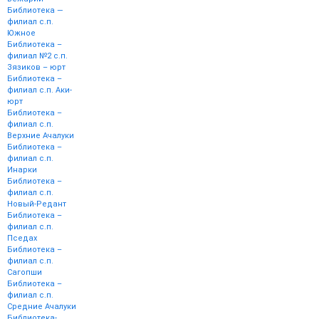
Библиотека —
филиал с.п.
Южное
Библиотека –
филиал №2 с.п.
Зязиков – юрт
Библиотека –
филиал с.п. Аки-
юрт
Библиотека –
филиал с.п.
Верхние Ачалуки
Библиотека –
филиал с.п.
Инарки
Библиотека –
филиал с.п.
Новый-Редант
Библиотека –
филиал с.п.
Пседах
Библиотека –
филиал с.п.
Сагопши
Библиотека –
филиал с.п.
Средние Ачалуки
Библиотека-