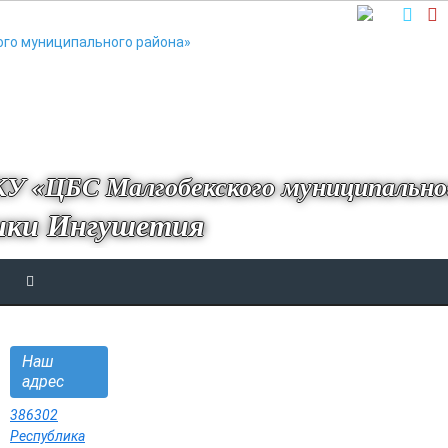
У «ЦБС Малгобекского муниципально
ики Ингушетия
Наш
адрес
386302
Республика