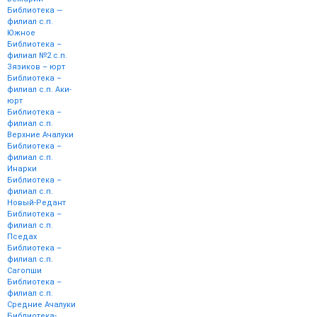
Библиотека —
филиал с.п.
Южное
Библиотека –
филиал №2 с.п.
Зязиков – юрт
Библиотека –
филиал с.п. Аки-
юрт
Библиотека –
филиал с.п.
Верхние Ачалуки
Библиотека –
филиал с.п.
Инарки
Библиотека –
филиал с.п.
Новый-Редант
Библиотека –
филиал с.п.
Пседах
Библиотека –
филиал с.п.
Сагопши
Библиотека –
филиал с.п.
Средние Ачалуки
Библиотека-