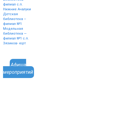
филиал с.п.
Нижние Ачалуки
Детская
библиотека –
филиал №1
Модельная
библиотека —
филиал №1 с.п.
Зязиков- юрт
Афиша
мероприятий