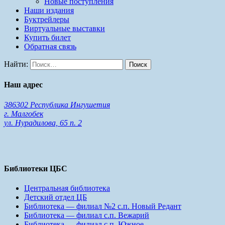
Новые поступления
Наши издания
Буктрейлеры
Виртуальные выставки
Купить билет
Обратная связь
Найти:
Наш адрес
386302 Республика Ингушетия
г. Малгобек
ул. Нурадилова, 65 п. 2
Библиотеки ЦБС
Центральная библиотека
Детский отдел ЦБ
Библиотека — филиал №2 с.п. Новый Редант
Библиотека — филиал с.п. Вежарий
Библиотека — филиал с.п. Южное