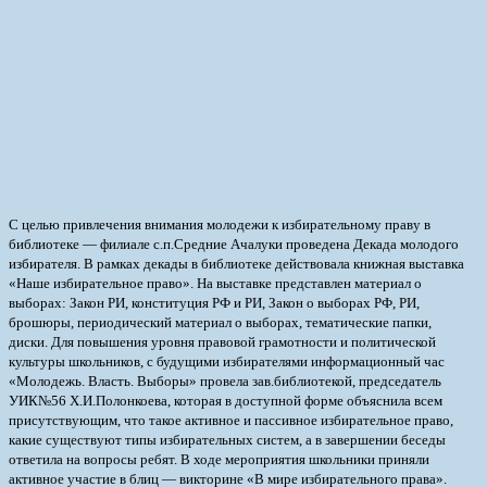
С целью привлечения внимания молодежи к избирательному праву в
библиотеке — филиале с.п.Средние Ачалуки проведена Декада молодого
избирателя. В рамках декады в библиотеке действовала книжная выставка
«Наше избирательное право». На выставке представлен материал о
выборах: Закон РИ, конституция РФ и РИ, Закон о выборах РФ, РИ,
брошюры, периодический материал о выборах, тематические папки,
диски.
Для повышения уровня правовой грамотности и политической
культуры школьников, с будущими избирателями информационный час
«Молодежь. Власть. Выборы» провела зав.библиотекой, председатель
УИК№56 Х.И.Полонкоева, которая в доступной форме объяснила всем
присутствующим, что такое активное и пассивное избирательное право,
какие существуют типы избирательных систем, а в завершении беседы
ответила на вопросы ребят. В ходе мероприятия школьники приняли
активное участие в блиц — викторине «В мире избирательного права».