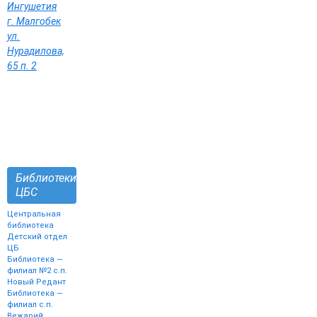
Ингушетия
г. Малгобек
ул.
Нурадилова,
65 п. 2
Библиотеки
ЦБС
Центральная
библиотека
Детский отдел
ЦБ
Библиотека —
филиал №2 с.п.
Новый Редант
Библиотека —
филиал с.п.
Вежарий