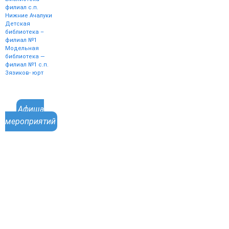
филиал с.п.
Нижние Ачалуки
Детская
библиотека –
филиал №1
Модельная
библиотека —
филиал №1 с.п.
Зязиков- юрт
Афиша
мероприятий