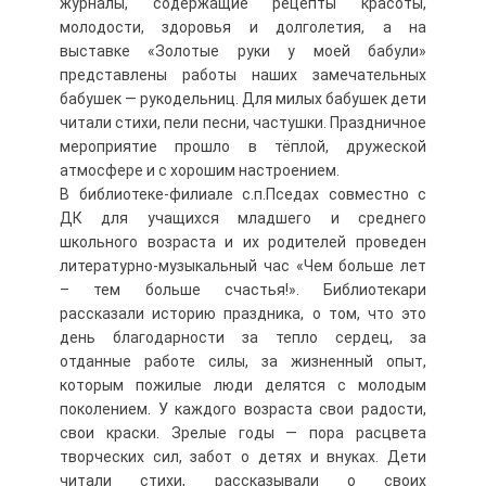
журналы, содержащие рецепты красоты,
молодости, здоровья и долголетия, а на
выставке «Золотые руки у моей бабули»
представлены работы наших замечательных
бабушек — рукодельниц. Для милых бабушек дети
читали стихи, пели песни, частушки. Праздничное
мероприятие прошло в тёплой, дружеской
атмосфере и с хорошим настроением.
В библиотеке-филиале с.п.Пседах совместно с
ДК для учащихся младшего и среднего
школьного возраста и их родителей проведен
литературно-музыкальный час «Чем больше лет
– тем больше счастья!». Библиотекари
рассказали историю праздника, о том, что это
день благодарности за тепло сердец, за
отданные работе силы, за жизненный опыт,
которым пожилые люди делятся с молодым
поколением. У каждого возраста свои радости,
свои краски. Зрелые годы — пора расцвета
творческих сил, забот о детях и внуках. Дети
читали стихи, рассказывали о своих