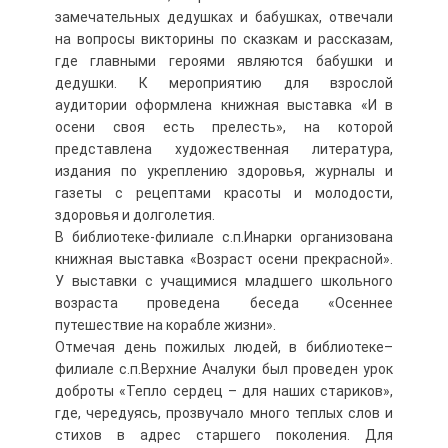
замечательных дедушках и бабушках, отвечали
на вопросы викторины по сказкам и рассказам,
где главными героями являются бабушки и
дедушки. К мероприятию для взрослой
аудитории оформлена книжная выставка «И в
осени своя есть прелесть», на которой
представлена художественная литература,
издания по укреплению здоровья, журналы и
газеты с рецептами красоты и молодости,
здоровья и долголетия.
В библиотеке-филиале с.п.Инарки организована
книжная выставка «Возраст осени прекрасной».
У выставки с учащимися младшего школьного
возраста проведена беседа «Осеннее
путешествие на корабле жизни».
Отмечая день пожилых людей, в библиотеке–
филиале с.п.Верхние Ачалуки был проведен урок
доброты «Тепло сердец – для наших стариков»,
где, чередуясь, прозвучало много теплых слов и
стихов в адрес старшего поколения. Для