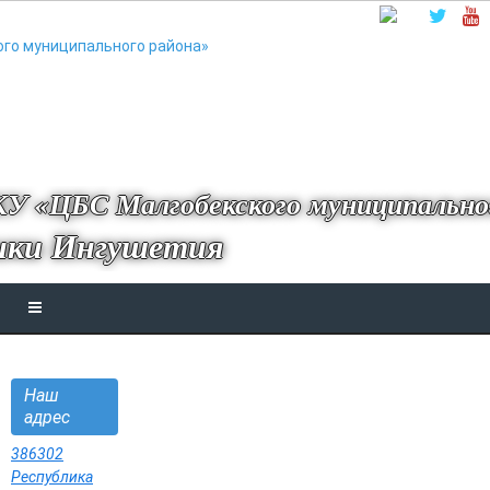
У «ЦБС Малгобекского муниципально
ики Ингушетия
Наш
адрес
386302
Республика