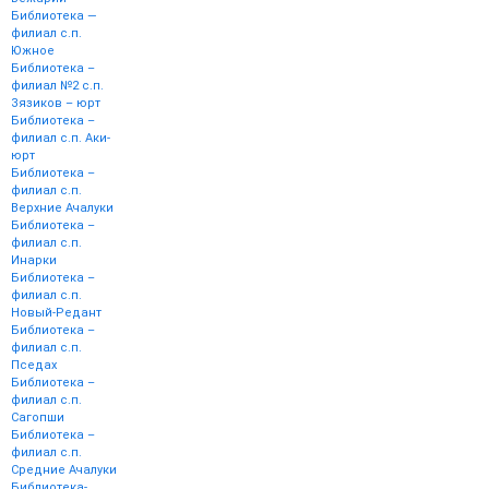
Библиотека —
филиал с.п.
Южное
Библиотека –
филиал №2 с.п.
Зязиков – юрт
Библиотека –
филиал с.п. Аки-
юрт
Библиотека –
филиал с.п.
Верхние Ачалуки
Библиотека –
филиал с.п.
Инарки
Библиотека –
филиал с.п.
Новый-Редант
Библиотека –
филиал с.п.
Пседах
Библиотека –
филиал с.п.
Сагопши
Библиотека –
филиал с.п.
Средние Ачалуки
Библиотека-