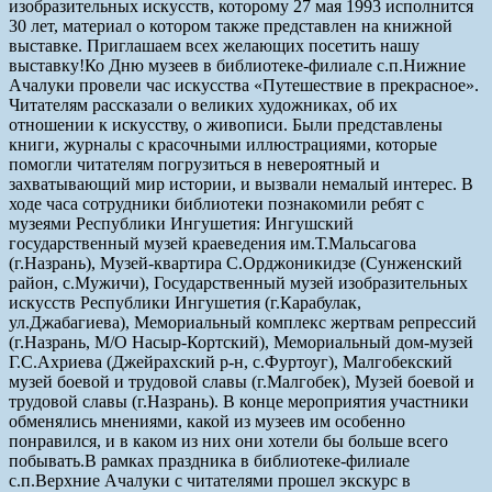
изобразительных искусств, которому 27 мая 1993 исполнится
30 лет, материал о котором также представлен на книжной
выставке. Приглашаем всех желающих посетить нашу
выставку!
Ко Дню музеев в библиотеке-филиале с.п.Нижние
Ачалуки провели час искусства «Путешествие в прекрасное».
Читателям рассказали о великих художниках, об их
отношении к искусству, о живописи. Были представлены
книги, журналы с красочными иллюстрациями, которые
помогли читателям погрузиться в невероятный и
захватывающий мир истории, и вызвали немалый интерес. В
ходе часа сотрудники библиотеки познакомили ребят с
музеями Республики Ингушетия: Ингушский
государственный музей краеведения им.Т.Мальсагова
(г.Назрань), Музей-квартира С.Орджоникидзе (Сунженский
район, с.Мужичи), Государственный музей изобразительных
искусств Республики Ингушетия (г.Карабулак,
ул.Джабагиева), Мемориальный комплекс жертвам репрессий
(г.Назрань, М/О Насыр-Кортский), Мемориальный дом-музей
Г.С.Ахриева (Джейрахский р-н, с.Фуртоуг), Малгобекский
музей боевой и трудовой славы (г.Малгобек), Музей боевой и
трудовой славы (г.Назрань). В конце мероприятия участники
обменялись мнениями, какой из музеев им особенно
понравился, и в каком из них они хотели бы больше всего
побывать.
В рамках праздника в библиотеке-филиале
с.п.Верхние Ачалуки с читателями прошел экскурс в