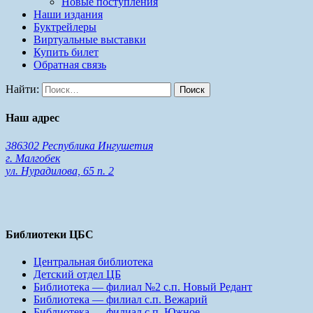
Новые поступления
Наши издания
Буктрейлеры
Виртуальные выставки
Купить билет
Обратная связь
Найти:
Наш адрес
386302 Республика Ингушетия
г. Малгобек
ул. Нурадилова, 65 п. 2
Библиотеки ЦБС
Центральная библиотека
Детский отдел ЦБ
Библиотека — филиал №2 с.п. Новый Редант
Библиотека — филиал с.п. Вежарий
Библиотека — филиал с.п. Южное