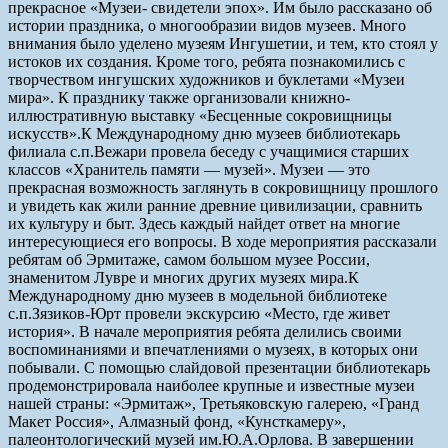
прекрасное «Музеи- свидетели эпох». Им было рассказано об
истории праздника, о многообразии видов музеев. Много
внимания было уделено музеям Ингушетии, и тем, кто стоял у
истоков их создания. Кроме того, ребята познакомились с
творчеством ингушских художников и буклетами «Музеи
мира». К празднику также организовали книжно-
иллюстративную выставку «Бесценные сокровищницы
искусств».
К Международному дню музеев библиотекарь
филиала с.п.Вежари провела беседу с учащимися старших
классов «Хранитель памяти — музей». Музеи — это
прекрасная возможность заглянуть в сокровищницу прошлого
и увидеть как жили ранние древние цивилизации, сравнить
их культуру и быт. Здесь каждый найдет ответ на многие
интересующиеся его вопросы. В ходе мероприятия рассказали
ребятам об Эрмитаже, самом большом музее России,
знаменитом Лувре и многих других музеях мира.
К
Международному дню музеев в модельной библиотеке
с.п.Зязиков-Юрт провели экскурсию «Место, где живет
история». В начале мероприятия ребята делились своими
воспоминаниями и впечатлениями о музеях, в которых они
побывали. С помощью слайдовой презентации библиотекарь
продемонстрировала наиболее крупные и известные музеи
нашей страны: «Эрмитаж», Третьяковскую галерею, «Гранд
Макет Россия», Алмазный фонд, «Кунсткамеру»,
палеонтологический музей им.Ю.А.Орлова. В завершении