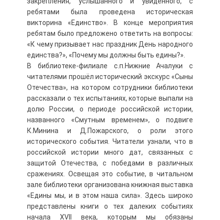
закрепления, услышанного и увиденного, с
ребятами была проведена историческая
викторина «Единство». В конце мероприятия
ребятам было предложено ответить на вопросы:
«К чему призывает нас праздник День народного
единства?», «Почему мы должны быть едины?».
В библиотеке-филиале с.п.Нижние Ачалуки с
читателями прошёл исторический экскурс «Сыны
Отечества», на котором сотрудники библиотеки
рассказали о тех испытаниях, которые выпали на
долю России, о периоде российской истории,
названного «Смутным временем», о подвиге
К.Минина и Д.Пожарского, о роли этого
исторического события. Читатели узнали, что в
российской истории много дат, связанных с
защитой Отечества, с победами в различных
сражениях. Освещая это событие, в читальном
зале библиотеки организована книжная выставка
«Едины мы, и в этом наша сила». Здесь широко
представлены книги о тех далеких событиях
начала XVII века, которым мы обязаны