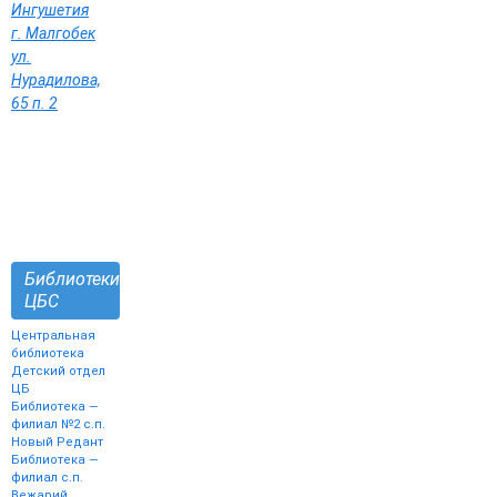
Ингушетия
г. Малгобек
ул.
Нурадилова,
65 п. 2
Библиотеки
ЦБС
Центральная
библиотека
Детский отдел
ЦБ
Библиотека —
филиал №2 с.п.
Новый Редант
Библиотека —
филиал с.п.
Вежарий