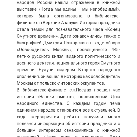
народов России нашли отражение в книжной
выставке «Когда мы едины – мы непобедимы!»,
которая была организована в библиотеке-
филиале с.п.Верхние Ачалуки. История праздника
стала темой для познавательного часа «Конец
Смутного времени». Дети ознакомились также с
биографией Дмитрия Пожарского в ходе обзора
«Освободитель Москвы», посвященного 445-
летию русского князя, видного политического и
военного деятеля, национального героя Смутного
времени. Будучи лидером Второго народного
ополчения, он вошел в историю как освободитель
Москвы от польско-литовских оккупантов.
В библиотеке-филиале с.п.Пседах прошел час
истории «Навеки вместе», посвященный Дню
народного единства. С каждым годом тема
единения народов становится все актуальней. В
ходе мероприятия ребята получили много
полезной информации об истории праздника и с
большим интересом ознакомились с книжной