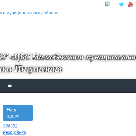
У «ЦБС Малгобекского муниципально
ики Ингушетия
Наш
адрес
386302
Республика