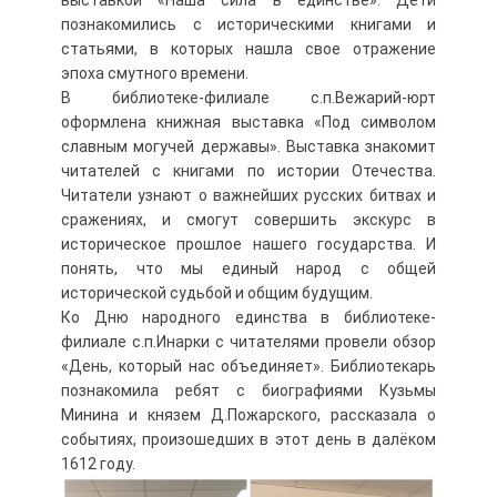
выставкой «Наша сила в единстве». Дети
познакомились с историческими книгами и
статьями, в которых нашла свое отражение
эпоха смутного времени.
В библиотеке-филиале с.п.Вежарий-юрт
оформлена книжная выставка «Под символом
славным могучей державы». Выставка знакомит
читателей с книгами по истории Отечества.
Читатели узнают о важнейших русских битвах и
сражениях, и смогут совершить экскурс в
историческое прошлое нашего государства. И
понять, что мы единый народ с общей
исторической судьбой и общим будущим.
Ко Дню народного единства в библиотеке-
филиале с.п.Инарки с читателями провели обзор
«День, который нас объединяет». Библиотекарь
познакомила ребят с биографиями Кузьмы
Минина и князем Д.Пожарского, рассказала о
событиях, произошедших в этот день в далёком
1612 году.