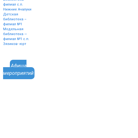
филиал с.п.
Нижние Ачалуки
Детская
библиотека –
филиал №1
Модельная
библиотека —
филиал №1 с.п.
Зязиков- юрт
Афиша
мероприятий