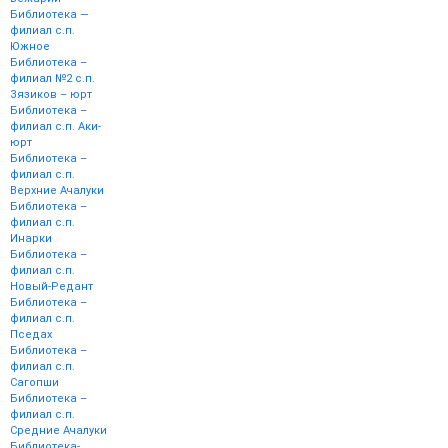
Библиотека —
филиал с.п.
Южное
Библиотека –
филиал №2 с.п.
Зязиков – юрт
Библиотека –
филиал с.п. Аки-
юрт
Библиотека –
филиал с.п.
Верхние Ачалуки
Библиотека –
филиал с.п.
Инарки
Библиотека –
филиал с.п.
Новый-Редант
Библиотека –
филиал с.п.
Пседах
Библиотека –
филиал с.п.
Сагопши
Библиотека –
филиал с.п.
Средние Ачалуки
Библиотека-