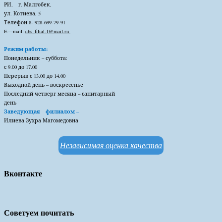
РИ, г. Малгобек,
ул. Котиева, 5
Телефон:8- 928-699-79-91
E
—
m
ail
:
cbs_
filial.
1@
mail
.
ru
Режим работы:
Понедельник – суббота:
с 9.00 до 17.00
Перерыв с 13.00 до 14.00
Выходной день – воскресенье
Последний четверг месяца – санитарный
день
Заведующая филиалом
–
Илиева Зухра Магомедовна
Независимая оценка качества
Вконтакте
Советуем почитать