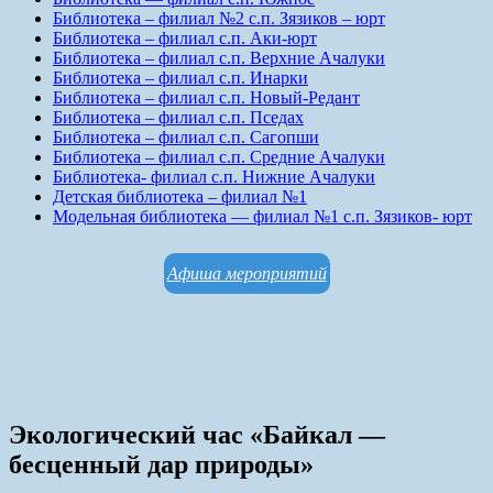
Библиотека – филиал №2 с.п. Зязиков – юрт
Библиотека – филиал с.п. Аки-юрт
Библиотека – филиал с.п. Верхние Ачалуки
Библиотека – филиал с.п. Инарки
Библиотека – филиал с.п. Новый-Редант
Библиотека – филиал с.п. Пседах
Библиотека – филиал с.п. Сагопши
Библиотека – филиал с.п. Средние Ачалуки
Библиотека- филиал с.п. Нижние Ачалуки
Детская библиотека – филиал №1
Модельная библиотека — филиал №1 с.п. Зязиков- юрт
Афиша мероприятий
Экологический час «Байкал —
бесценный дар природы»