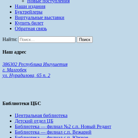
Новые поступления
Наши издания
Буктрейлеры
Виртуальные выставки
Купить билет
Обратная связь
Найти:
Наш адрес
386302 Республика Ингушетия
г. Малгобек
ул. Нурадилова, 65 п. 2
Библиотеки ЦБС
Центральная библиотека
Детский отдел ЦБ
Библиотека — филиал №2 с.п. Новый Редант
Библиотека — филиал с.п. Вежарий
Библиотека — филиал с.п. Южное