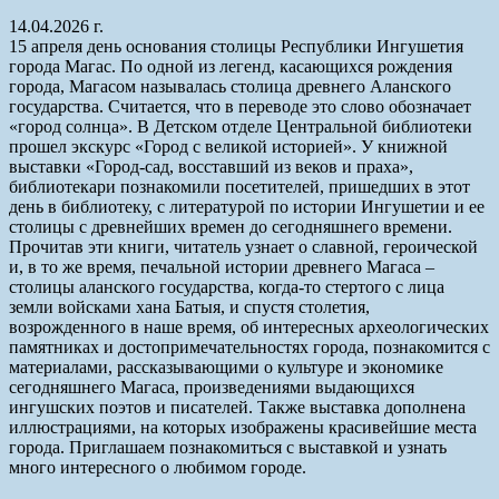
14.04.2026 г.
15 апреля день основания столицы Республики Ингушетия
города Магас. По одной из легенд, касающихся рождения
города, Магасом называлась столица древнего Аланского
государства. Считается, что в переводе это слово обозначает
«город солнца». В Детском отделе Центральной библиотеки
прошел экскурс «Город с великой историей». У книжной
выставки «Город-сад, восставший из веков и праха»,
библиотекари познакомили посетителей, пришедших в этот
день в библиотеку, с литературой по истории Ингушетии и ее
столицы с древнейших времен до сегодняшнего времени.
Прочитав эти книги, читатель узнает о славной, героической
и, в то же время, печальной истории древнего Магаса –
столицы аланского государства, когда-то стертого с лица
земли войсками хана Батыя, и спустя столетия,
возрожденного в наше время, об интересных археологических
памятниках и достопримечательностях города, познакомится с
материалами, рассказывающими о культуре и экономике
сегодняшнего Магаса, произведениями выдающихся
ингушских поэтов и писателей. Также выставка дополнена
иллюстрациями, на которых изображены красивейшие места
города. Приглашаем познакомиться с выставкой и узнать
много интересного о любимом городе.