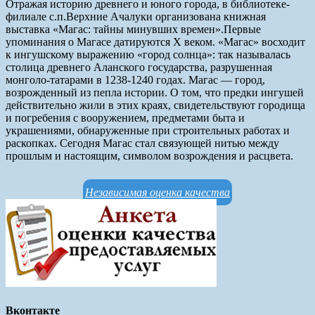
Отражая историю древнего и юного города, в библиотеке-
филиале с.п.Верхние Ачалуки организована книжная
выставка «Магас: тайны минувших времен».Первые
упоминания о Магасе датируются X веком. «Магас» восходит
к ингушскому выражению «город солнца»: так называлась
столица древнего Аланского государства, разрушенная
монголо-татарами в 1238-1240 годах. Магас — город,
возрожденный из пепла истории. О том, что предки ингушей
действительно жили в этих краях, свидетельствуют городища
и погребения с вооружением, предметами быта и
украшениями, обнаруженные при строительных работах и
раскопках. Сегодня Магас стал связующей нитью между
прошлым и настоящим, символом возрождения и расцвета.
Независимая оценка качества
Вконтакте