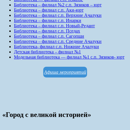
Библиотека – филиал №2 с.п. Зязиков – юрт
Библиотека – филиал с.п. Аки-юрт
Библиотека – филиал с.п. Верхние Ачалуки
Библиотека – филиал с.п. Инарки
Библиотека – филиал с.п. Новый-Редант
Библиотека – филиал с.п. Пседах
Библиотека – филиал с.п. Сагопши
Библиотека – филиал с.п. Средние Ачалуки
Библиотека- филиал с.п. Нижние Ачалуки
Детская библиотека – филиал №1
Модельная библиотека — филиал №1 с.п. Зязиков- юрт
Афиша мероприятий
«Город с великой историей»