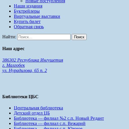
Новые поступления
Наши издания
Буктрейлеры
Виртуальные выставки
Купить билет
Обратная связь
Найти:
Наш адрес
386302 Республика Ингушетия
г. Малгобек
ул. Нурадилова, 65 п. 2
Библиотеки ЦБС
Центральная библиотека
Детский отдел ЦБ
Библиотека — филиал №2 с.п. Новый Редант
Библиотека — филиал с.п. Вежарий
Библиотека — филиал с.п. Южное