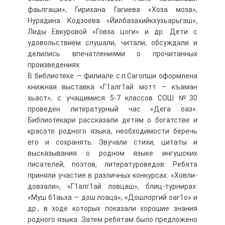
фаьлгаши», Гирихана Гагиева «Хоза моза»,
Нурадина Кодзоева «Йилбазахийкхухьарьгаш»,
Лиды Евкуровой «Говза цоги» и др. Дети с
удовольствием слушали, читали, обсуждали и
делились впечатлениями о прочитанных
произведениях.
В библиотеке — филиале с.п.Сагопши оформлена
книжная выставка «Г1алг1ай мотт — къаман
хьаст», с учащимися 5-7 классов СОШ №30
проведен литературный час «Дега оаз».
Библиотекари рассказали детям о богатстве и
красоте родного языка, необходимости беречь
его и сохранять. Звучали стихи, цитаты и
высказывания о родном языке ингушских
писателей, поэтов, литературоведов. Ребята
приняли участие в различных конкурсах: «Ховли-
довзали», «Г1алг1ай ловцаш», блиц-турнирах:
«Муш б1аьха — дош лоаца», «Дошлоргий оаг1о» и
др., в ходе которых показали хорошие знания
родного языка. Затем ребятам было предложено