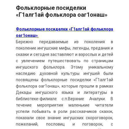
Фольклорные посиделки
«Г1алг1ай фольклора оаг1онаш»
Фольклорные посиделки «Г1алг1ай фольклора
оаг1онаш»
Бережно передаваемые из поколения в
поколение ингушские мифы, легенды, предания и
сказки и сегодня заставляют и взрослых и детей
с увлечением путешествовать по страницам
ингушского фольклора. Этому уникальному
наследию духовной культуры ингушей были
посвящены фольклорные посиделки «Г1алг1ай
фольклора оаг1онаш», которые прошли в рамках
Декады ингушского языка и литературы в
библиотеке-филиале с.п.Верхние Ачалуки. В
течение мероприятия маленькие читатели
успели побывать в роли рассказчиков сказок,
показали свое знание ингушских скороговорок,
пожеланий, пословиц и поговорок, с