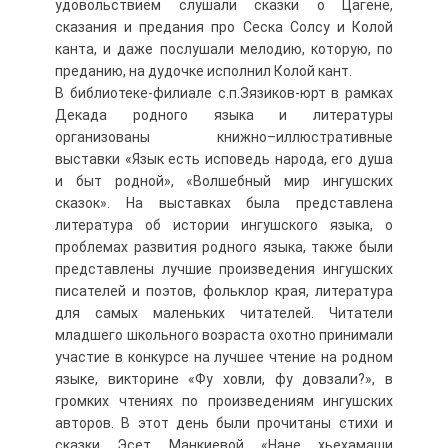
удовольствием слушали сказки о Цагене,
сказания и предания про Сеска Солсу и Колой
канта, и даже послушали мелодию, которую, по
преданию, на дудочке исполнил Колой кант.
В библиотеке-филиале с.п.Зязиков-юрт в рамках
Декада родного языка и литературы
организованы книжно–иллюстративные
выставки «Язык есть исповедь народа, его душа
и быт родной», «Волшебный мир ингушских
сказок». На выставках была представлена
литература об истории ингушского языка, о
проблемах развития родного языка, также были
представлены лучшие произведения ингушских
писателей и поэтов, фольклор края, литература
для самых маленьких читателей. Читатели
младшего школьного возраста охотно принимали
участие в конкурсе на лучшее чтение на родном
языке, викторине «Фу ховли, фу довзали?», в
громких чтениях по произведениям ингушских
авторов. В этот день были прочитаны стихи и
сказки Эсет Манкиевой «Нане хьехамаши