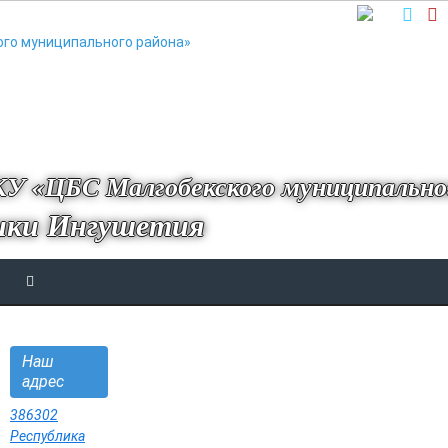
У «ЦБС Малгобекского муниципально
ики Ингушетия
Наш
адрес
386302
Республика