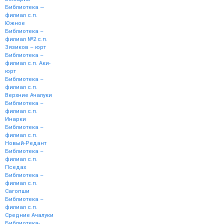
Библиотека —
филиал с.п.
Южное
Библиотека –
филиал №2 с.п.
Зязиков – юрт
Библиотека –
филиал с.п. Аки-
юрт
Библиотека –
филиал с.п.
Верхние Ачалуки
Библиотека –
филиал с.п.
Инарки
Библиотека –
филиал с.п.
Новый-Редант
Библиотека –
филиал с.п.
Пседах
Библиотека –
филиал с.п.
Сагопши
Библиотека –
филиал с.п.
Средние Ачалуки
Библиотека-