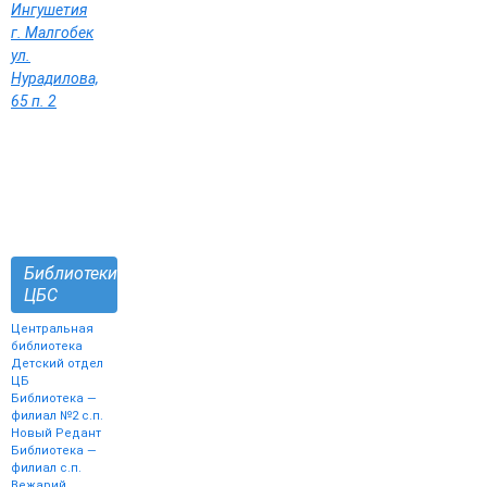
Ингушетия
г. Малгобек
ул.
Нурадилова,
65 п. 2
Библиотеки
ЦБС
Центральная
библиотека
Детский отдел
ЦБ
Библиотека —
филиал №2 с.п.
Новый Редант
Библиотека —
филиал с.п.
Вежарий