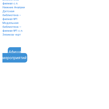
филиал с.п.
Нижние Ачалуки
Детская
библиотека –
филиал №1
Модельная
библиотека —
филиал №1 с.п.
Зязиков- юрт
Афиша
мероприятий