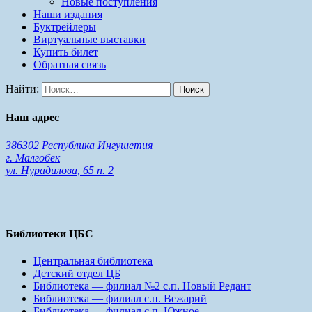
Новые поступления
Наши издания
Буктрейлеры
Виртуальные выставки
Купить билет
Обратная связь
Найти:
Наш адрес
386302 Республика Ингушетия
г. Малгобек
ул. Нурадилова, 65 п. 2
Библиотеки ЦБС
Центральная библиотека
Детский отдел ЦБ
Библиотека — филиал №2 с.п. Новый Редант
Библиотека — филиал с.п. Вежарий
Библиотека — филиал с.п. Южное