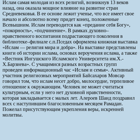
Ислам самая молодая из всех религий, возникнув 13 веков
назад, она оказала мощное влияние на развитие стран
Средневековья. В ее основе лежит ученье, что все имеет свое
начало и абсолютно всему придет конец, положенные
Всевышним. Ислам переводится как «предание себя Богу»,
«покорность», «подчинение». В рамках духовно–
нравственного воспитания подрастающего поколения в
библиотеке–филиале с.п.Пседах оформлена книжная выставка
«Ислам — религия мира и добра». На выставке представлены
книги об истории ислама, основах вероучения ислама, а также
«Вестник Ингушского Исламского Университета им.Х.-
Х.Барзиева». С учащимися разных возрастных групп
проведен информационный час «Ислам и семья». Активный
участник религиозных мероприятий Байсахаров Мовсар
говорил том, что ислам несет добро, милосердие, терпеливое
отношение к окружающим. Человек не может считаться
культурным, если у него нет духовной нравственности,
которая закладывается с малых лет. Алероев Шаид поздравил
всех с наступившим благословенным месяцем Рамадан.
Пожелал присутствующим укрепления веры, искренней
молитвы.