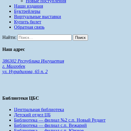
Новые поступления
Наши издания
Буктрейлеры
Виртуальные выставки
Купить билет
Обратная связь
Найти:
Наш адрес
386302 Республика Ингушетия
г. Малгобек
ул. Нурадилова, 65 п. 2
Библиотеки ЦБС
Центральная библиотека
Детский отдел ЦБ
Библиотека — филиал №2 с.п. Новый Редант
Библиотека — филиал с.п. Вежарий
Библиотека — филиал с.п. Южное