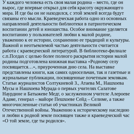
У каждого человека есть своя малая родина – место, где он
вырос, где впервые открыл для себя красоту окружающего
мира. И где бы он не находился, с этой землей всегда будут
связаны его мысли. Краеведческая работа одно из основных
направлений деятельности библиотеки в патриотическом
воспитании детей и юношества. Особое внимание уделяется
воспитанию у пользователей любви к малой родине,
уважению к ее истории, сохранению ее традиций и культуры.
Важной и неотъемлемой частью деятельности считается
работа с краеведческой литературой. В библиотеке-филиале
с.п.Пседах с целью более полного раскрытия истории малой
родины подготовлена книжная выставка «Родному селу
посвящается…», приуроченная дню села. На выставке
представлены книги, как самих односельчан, так и газетные и
журнальные публикации, посвященные почетным землякам.
Статьи журналистов Солтукиевой З., Атаева М., Нашхоева
Мусы и Нашхоева Мурада о первых учителях Салатове
Наурдине и Батыжеве Медг, о заслуженном учителе Алероеве
Адаме, генерал – майоре Пешхоеве Сейд – Селиме, а также
многочисленные статьи об участниках Великой
Отечественной войны. Уважению к историческому наследию
и любви к родной земле посвящен также и краеведческий час
«О той земле, где ты родился».