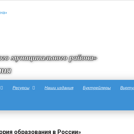
го муниципального района»
тия
Ресурсы
Наши издания
Буктрейлеры
Вирту
ория образования в России»