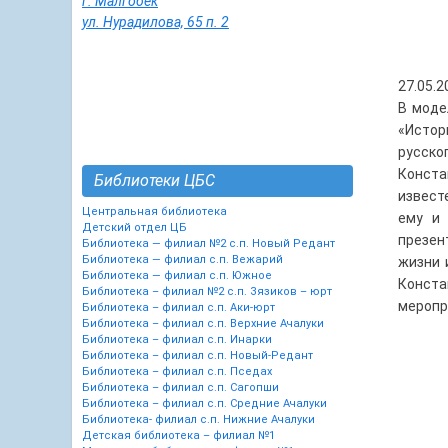
г. Малгобек
ул. Нурадилова, 65 п. 2
27.05.
В моде
«Истор
русско
Конст
Библиотеки ЦБС
извест
Центральная библиотека
ему и 
Детский отдел ЦБ
презен
Библиотека — филиал №2 с.п. Новый Редант
Библиотека — филиал с.п. Вежарий
жизни 
Библиотека — филиал с.п. Южное
Конст
Библиотека – филиал №2 с.п. Зязиков – юрт
меропр
Библиотека – филиал с.п. Аки-юрт
Библиотека – филиал с.п. Верхние Ачалуки
Библиотека – филиал с.п. Инарки
Библиотека – филиал с.п. Новый-Редант
Библиотека – филиал с.п. Пседах
Библиотека – филиал с.п. Сагопши
Библиотека – филиал с.п. Средние Ачалуки
Библиотека- филиал с.п. Нижние Ачалуки
Детская библиотека – филиал №1