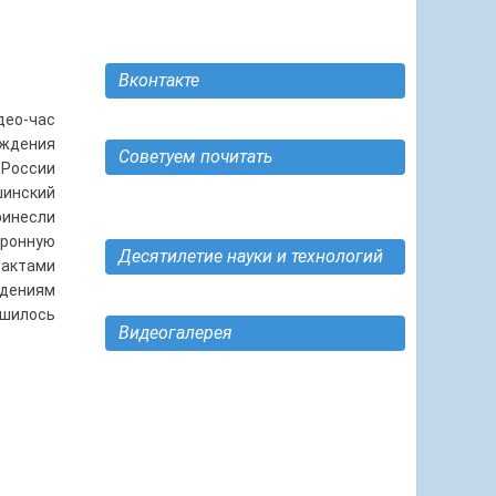
Вконтакте
део-час
ождения
Советуем почитать
 России
инский
ринесли
тронную
Десятилетие науки и технологий
фактами
едениям
шилось
Видеогалерея