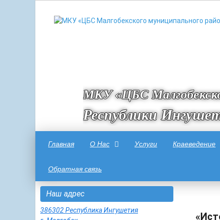
МКУ «ЦБС Малгобекско
Республики Ингуше
Главная
О Нас
Услуги
Краеведение
Обратная связь
Наш адрес
386302 Республика Ингушетия
«Ист