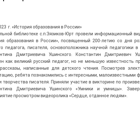
2023 г. «История образования в России»
льной библиотеке с.п.Зязиков-Юрт провели информационный ви
ия образования в России», посвященный 200-летию со дня р
го педагога, писателя, основоположника научной педагогики в
антина Дмитриевича Ушинского. Константин Дмитриевич Уш
ен как великий русский педагог, но не меньшую известность п
рассказы, написанные для детского чтения. Посмотрев элек
тацию, ребята познакомились с интересными, малоизвестными 
и творчества писателя. Приняли участие в викторине по произв
антина Дмитриевича Ушинского «Умники и умницы». Завер
иятие просмотром видеоролика «Сердце, отданное людям».