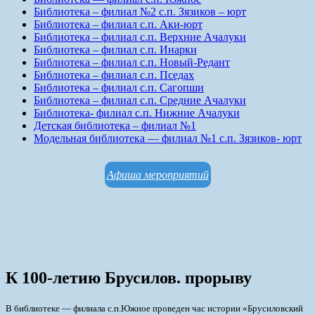
Библиотека – филиал №2 с.п. Зязиков – юрт
Библиотека – филиал с.п. Аки-юрт
Библиотека – филиал с.п. Верхние Ачалуки
Библиотека – филиал с.п. Инарки
Библиотека – филиал с.п. Новый-Редант
Библиотека – филиал с.п. Пседах
Библиотека – филиал с.п. Сагопши
Библиотека – филиал с.п. Средние Ачалуки
Библиотека- филиал с.п. Нижние Ачалуки
Детская библиотека – филиал №1
Модельная библиотека — филиал №1 с.п. Зязиков- юрт
Афиша мероприятий
К 100-летию Брусилов. прорыву
В библиотеке — филиала с.п.Южное проведен час истории «Брусиловский