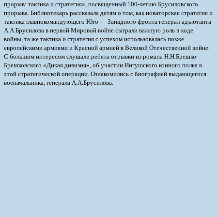
прорыв: тактика и стратегия», посвященный 100-летию Брусиловского
прорыва.
Библиотекарь рассказала детям о том, как новаторская стратегия и
тактика главнокомандующего Юго — Западного фронта генерал-адъютанта
А.А.Брусилова в первой Мировой войне сыграли важную роль в ходе
войны, та же тактика и стратегия с успехом использовалась позже
европейскими армиями и Красной армией в Великой Отечественной войне.
С большим интересом слушали ребята отрывки из романа Н.Н.Брешко-
Брешковского «Дикая дивизия», об участии Ингушского конного полка в
этой стратегической операции. Ознакомились с биографией выдающегося
военачальника, генерала А.А.Брусилова.