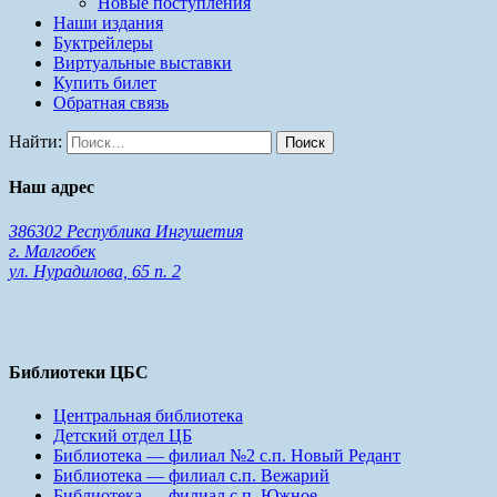
Новые поступления
Наши издания
Буктрейлеры
Виртуальные выставки
Купить билет
Обратная связь
Найти:
Наш адрес
386302 Республика Ингушетия
г. Малгобек
ул. Нурадилова, 65 п. 2
Библиотеки ЦБС
Центральная библиотека
Детский отдел ЦБ
Библиотека — филиал №2 с.п. Новый Редант
Библиотека — филиал с.п. Вежарий
Библиотека — филиал с.п. Южное