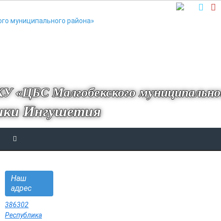
У «ЦБС Малгобекского муниципально
ики Ингушетия
Наш
адрес
386302
Республика