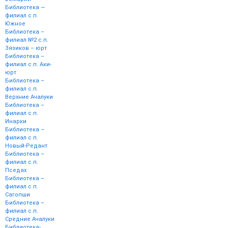
Библиотека —
филиал с.п.
Южное
Библиотека –
филиал №2 с.п.
Зязиков – юрт
Библиотека –
филиал с.п. Аки-
юрт
Библиотека –
филиал с.п.
Верхние Ачалуки
Библиотека –
филиал с.п.
Инарки
Библиотека –
филиал с.п.
Новый-Редант
Библиотека –
филиал с.п.
Пседах
Библиотека –
филиал с.п.
Сагопши
Библиотека –
филиал с.п.
Средние Ачалуки
Библиотека-