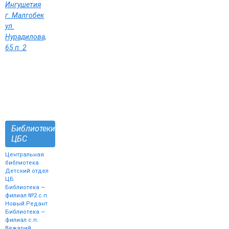
Ингушетия
г. Малгобек
ул.
Нурадилова,
65 п. 2
Библиотеки
ЦБС
Центральная
библиотека
Детский отдел
ЦБ
Библиотека —
филиал №2 с.п.
Новый Редант
Библиотека —
филиал с.п.
Вежарий