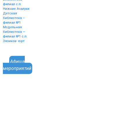
филиал с.п.
Нижние Ачалуки
Детская
библиотека –
филиал №1
Модельная
библиотека —
филиал №1 с.п.
Зязиков- юрт
Афиша
мероприятий