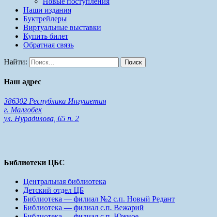
Новые поступления
Наши издания
Буктрейлеры
Виртуальные выставки
Купить билет
Обратная связь
Найти:
Наш адрес
386302 Республика Ингушетия
г. Малгобек
ул. Нурадилова, 65 п. 2
Библиотеки ЦБС
Центральная библиотека
Детский отдел ЦБ
Библиотека — филиал №2 с.п. Новый Редант
Библиотека — филиал с.п. Вежарий
Библиотека — филиал с.п. Южное