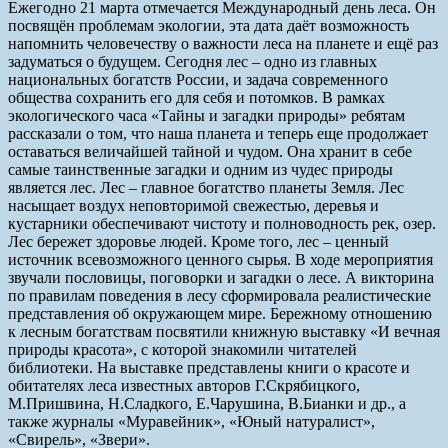
Ежегодно 21 марта отмечается Международный день леса. Он
посвящён проблемам экологии, эта дата даёт возможность
напомнить человечеству о важности леса на планете и ещё раз
задуматься о будущем. Сегодня лес – одно из главных
национальных богатств России, и задача современного
общества сохранить его для себя и потомков. В рамках
экологического часа «Тайны и загадки природы» ребятам
рассказали о том, что наша планета и теперь еще продолжает
оставаться величайшей тайной и чудом. Она хранит в себе
самые таинственные загадки и одним из чудес природы
является лес. Лес – главное богатство планеты Земля. Лес
насыщает воздух неповторимой свежестью, деревья и
кустарники обеспечивают чистоту и полноводность рек, озер.
Лес бережет здоровье людей. Кроме того, лес – ценный
источник всевозможного ценного сырья. В ходе мероприятия
звучали пословицы, поговорки и загадки о лесе. А викторина
по правилам поведения в лесу сформировала реалистические
представления об окружающем мире. Бережному отношению
к лесным богатствам посвятили книжную выставку «И вечная
природы красота», с которой знакомили читателей
библиотеки. На выставке представлены книги о красоте и
обитателях леса известных авторов Г.Скрябицкого,
М.Пришвина, Н.Сладкого, Е.Чарушина, В.Бианки и др., а
также журналы «Муравейник», «Юный натуралист»,
«Свирель», «Звери».