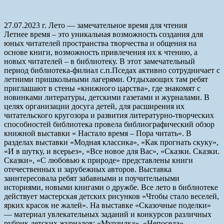
27.07.2023 г. Лето — замечательное время для чтения
Летнее время – это уникальная возможность создания для
юных читателей пространства творчества и общения на
основе книги, возможность привлечения их к чтению, а
новых читателей – в библиотеку. В этот замечательный
период библиотека-филиал с.п.Пседах активно сотрудничает с
летними пришкольными лагерями. Отдыхающих там ребят
приглашают в стены «книжного царства», где знакомят с
новинками литературы, детскими газетами и журналами. В
целях организации досуга детей, для расширения их
читательского кругозора и развития литературно-творческих
способностей библиотека провела библиографический обзор
книжной выставки « Настало время – Пора читать». В
разделах выставки «Модная классика», «Как прогнать скуку»,
«И в шутку, и всерьез», «Все новое для Вас», «Сказки. Сказки.
Сказки», «С любовью к природе» представлены книги
отечественных и зарубежных авторов. Выставка
заинтересовала ребят забавными и поучительными
историями, новыми книгами о дружбе. Все лето в библиотеке
действует мастерская детских рисунков «Чтобы стало веселей,
ярких красок не жалей». На выставке «Сказочные поделки»
— материал увлекательных заданий и конкурсов различных
рубрик детских журналов: «Мурзилка», «Непоседа»,