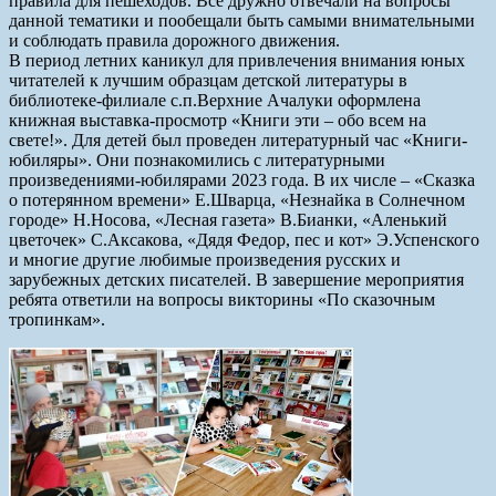
правила для пешеходов. Все дружно отвечали на вопросы
данной тематики и пообещали быть самыми внимательными
и соблюдать правила дорожного движения.
В период летних каникул для привлечения внимания юных
читателей к лучшим образцам детской литературы в
библиотеке-филиале с.п.Верхние Ачалуки оформлена
книжная выставка-просмотр «Книги эти – обо всем на
свете!». Для детей был проведен литературный час «Книги-
юбиляры». Они познакомились с литературными
произведениями-юбилярами 2023 года. В их числе – «Сказка
о потерянном времени» Е.Шварца, «Незнайка в Солнечном
городе» Н.Носова, «Лесная газета» В.Бианки, «Аленький
цветочек» С.Аксакова, «Дядя Федор, пес и кот» Э.Успенского
и многие другие любимые произведения русских и
зарубежных детских писателей. В завершение мероприятия
ребята ответили на вопросы викторины «По сказочным
тропинкам».