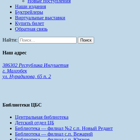
Новые поступления
Наши издания
Буктрейлеры
Виртуальные выставки
Купить билет
Обратная связь
Найти:
Наш адрес
386302 Республика Ингушетия
г. Малгобек
ул. Нурадилова, 65 п. 2
Библиотеки ЦБС
Центральная библиотека
Детский отдел ЦБ
Библиотека — филиал №2 с.п. Новый Редант
Библиотека — филиал с.п. Вежарий
Библиотека — филиал с.п. Южное