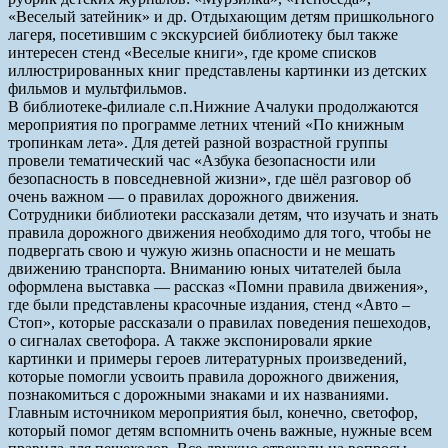
«Веселый затейник» и др. Отдыхающим детям пришкольного
лагеря, посетившим с экскурсией библиотеку был также
интересен стенд «Веселые книги», где кроме списков
иллюстрированных книг представлены картинки из детских
фильмов и мультфильмов.
В библиотеке-филиале с.п.Нижние Ачалуки продолжаются
мероприятия по программе летних чтений «По книжным
тропинкам лета». Для детей разной возрастной группы
провели тематический час «Азбука безопасности или
безопасность в повседневной жизни», где шёл разговор об
очень важном — о правилах дорожного движения.
Сотрудники библиотеки рассказали детям, что изучать и знать
правила дорожного движения необходимо для того, чтобы не
подвергать свою и чужую жизнь опасности и не мешать
движению транспорта. Вниманию юных читателей была
оформлена выставка — рассказ «Помни правила движения»,
где были представлены красочные издания, стенд «Авто –
Стоп», которые рассказали о правилах поведения пешеходов,
о сигналах светофора. А также экспонировали яркие
картинки и примеры героев литературных произведений,
которые помогли усвоить правила дорожного движения,
познакомиться с дорожными знаками и их названиями.
Главным источником мероприятия был, конечно, светофор,
который помог детям вспомнить очень важные, нужные всем