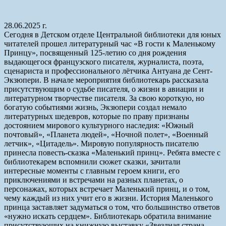
28.06.2025 г.
Сегодня в Детском отделе Центральной библиотеки для юных
читателей прошел литературный час «В гости к Маленькому
Принцу», посвященный 125-летию со дня рождения
выдающегося французского писателя, журналиста, поэта,
сценариста и профессионального лётчика Антуана де Сент-
Экзюпери. В начале мероприятия библиотекарь рассказала
присутствующим о судьбе писателя, о жизни в авиации и
литературном творчестве писателя. За свою короткую, но
богатую событиями жизнь, Экзюпери создал немало
литературных шедевров, которые по праву признаны
достоянием мирового культурного наследия: «Южный
почтовый», «Планета людей», «Ночной полет», «Военный
летчик», «Цитадель». Мировую популярность писателю
принесла повесть-сказка «Маленький принц». Ребята вместе с
библиотекарем вспомнили сюжет сказки, зачитали
интересные моменты с главным героем книги, его
приключениями и встречами на разных планетах, о
персонажах, которых встречает Маленький принц, и о том,
чему каждый из них учит его в жизни. История Маленького
принца заставляет задуматься о том, что большинство ответов
«нужно искать сердцем». Библиотекарь обратила внимание
присутствующих на книжную выставку «Звездная страна