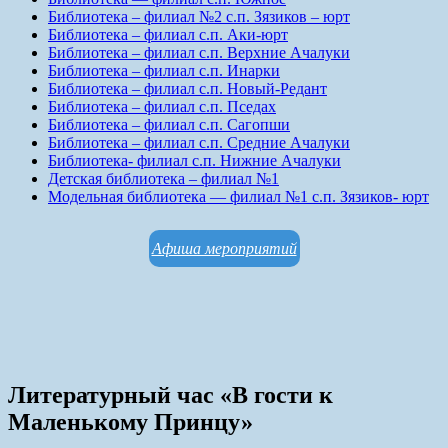
Библиотека – филиал №2 с.п. Зязиков – юрт
Библиотека – филиал с.п. Аки-юрт
Библиотека – филиал с.п. Верхние Ачалуки
Библиотека – филиал с.п. Инарки
Библиотека – филиал с.п. Новый-Редант
Библиотека – филиал с.п. Пседах
Библиотека – филиал с.п. Сагопши
Библиотека – филиал с.п. Средние Ачалуки
Библиотека- филиал с.п. Нижние Ачалуки
Детская библиотека – филиал №1
Модельная библиотека — филиал №1 с.п. Зязиков- юрт
Афиша мероприятий
Литературный час «В гости к
Маленькому Принцу»