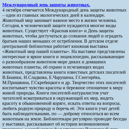
Международный день защиты животных.
4 октября отмечается Международный день защиты животных
– один из главных экологических дней в календаре.
Животный мир занимает важное место в жизни человека.
Сегодня, в человеческой защите нуждаются многие виды
животных. Существует «Красная книга» и День защиты
животных, чтобы достучаться до сознания людей и оградить
братьев наших меньших от истребления. В детском отделе
центральной библиотеки работает книжная выставка
«Животный мир нашей планеты». На выставке представлены
интересные и яркие книги и энциклопедии, рассказывающие
о разнообразном животном мире диких и домашних
животных планеты, об охране и исчезающих видах
животных, представлены книги известных детских писателей
В.Бианки, Н.Сладкова, Е.Чарушина, Г.Снегирёва,
М.Пришвина, Г.Скребицкого и др. Творчество этих писателей
воспитывает чувство красоты и бережное отношение к миру
живой природы. Книги писателей-натуралистов учат
читателей всматриваться в окружающий их мир, видеть
красоту в обыкновенной коряге, искать ответы на вопросы,
любить родную природу и беречь её. Эти книги учат детей
быть наблюдательными, по — доброму относиться ко всем
животным на земле. Библиотекари регулярно проводят беседы
у выставки, рассказывают об истории возникновения