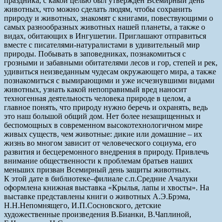
праздника, с какой целью был утвержден Всемирный день
животных, что можно сделать людям, чтобы сохранить
природу и животных, знакомят с книгами, повествующими о
самых разнообразных животных нашей планеты, а также о
видах, обитающих в Ингушетии. Приглашают отправиться
вместе с писателями-натуралистами в удивительный мир
природы. Побывать в заповедниках, познакомиться с
грозными и забавными обитателями лесов и гор, степей и рек,
удивиться неизведанным чудесам окружающего мира, а также
познакомиться с вымирающими и уже исчезнувшими видами
животных, узнать какой непоправимый вред наносит
техногенная деятельность человека природе в целом, а
главное понять, что природу нужно беречь и охранять, ведь
это наш большой общий дом. Нет более незащищенных и
беспомощных в современном высокотехнологичном мире
живых существ, чем животные: дикие или домашние – их
жизнь во многом зависит от человеческого социума, его
развития и бесцеремонного внедрения в природу. Привлечь
внимание общественности к проблемам братьев наших
меньших призван Всемирный день защиты животных.
К этой дате в библиотеке–филиале с.п.Средние Ачалуки
оформлена книжная выставка «Крылья, лапы и хвосты». На
выставке представлены книги о животных А.Э.Брэма,
Н.Н.Непомнящего, И.П.Сосновского, детские
художественные произведения В.Бианки, В.Чаплиной,