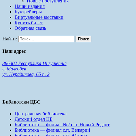
Новые поступления
Наши издания
Буктрейлеры
Виртуальные выставки
Купить билет
Обратная связь
Найти:
Наш адрес
386302 Республика Ингушетия
г. Малгобек
ул. Нурадилова, 65 п. 2
Библиотеки ЦБС
Центральная библиотека
Детский отдел ЦБ
Библиотека — филиал №2 с.п. Новый Редант
Библиотека — филиал с.п. Вежарий
Библиотека — филиал с.п. Южное