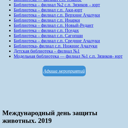
Библиотека – филиал №2 с.п. Зязиков – юрт
Библиотека – филиал с.п. Аки-юрт
Библиотека – филиал с.п. Верхние Ачалуки
Библиотека – филиал с.п. Инарки
Библиотека – филиал с.п. Новый-Редант
Библиотека – филиал с.п. Пседах
Библиотека – филиал с.п. Сагопши
Библиотека – филиал с.п. Средние Ачалуки
Библиотека- филиал с.п. Нижние Ачалуки
Детская библиотека – филиал №1
Модельная библиотека — филиал №1 с.п. Зязиков- юрт
Афиша мероприятий
Международный день защиты
животных. 2019