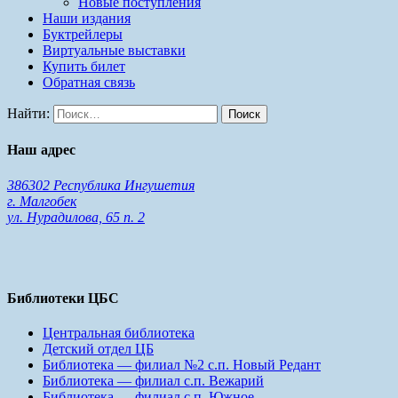
Новые поступления
Наши издания
Буктрейлеры
Виртуальные выставки
Купить билет
Обратная связь
Найти:
Наш адрес
386302 Республика Ингушетия
г. Малгобек
ул. Нурадилова, 65 п. 2
Библиотеки ЦБС
Центральная библиотека
Детский отдел ЦБ
Библиотека — филиал №2 с.п. Новый Редант
Библиотека — филиал с.п. Вежарий
Библиотека — филиал с.п. Южное