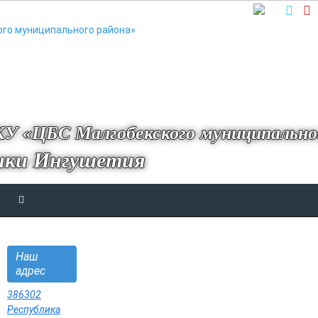
У «ЦБС Малгобекского муниципально
ики Ингушетия
Наш
адрес
386302
Республика