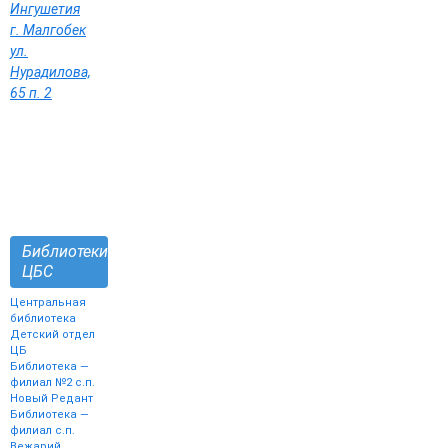
Ингушетия
г. Малгобек
ул.
Нурадилова,
65 п. 2
Библиотеки
ЦБС
Центральная
библиотека
Детский отдел
ЦБ
Библиотека —
филиал №2 с.п.
Новый Редант
Библиотека —
филиал с.п.
Вежарий