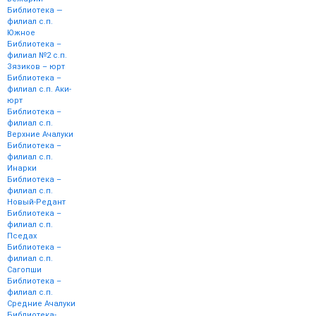
Библиотека —
филиал с.п.
Южное
Библиотека –
филиал №2 с.п.
Зязиков – юрт
Библиотека –
филиал с.п. Аки-
юрт
Библиотека –
филиал с.п.
Верхние Ачалуки
Библиотека –
филиал с.п.
Инарки
Библиотека –
филиал с.п.
Новый-Редант
Библиотека –
филиал с.п.
Пседах
Библиотека –
филиал с.п.
Сагопши
Библиотека –
филиал с.п.
Средние Ачалуки
Библиотека-