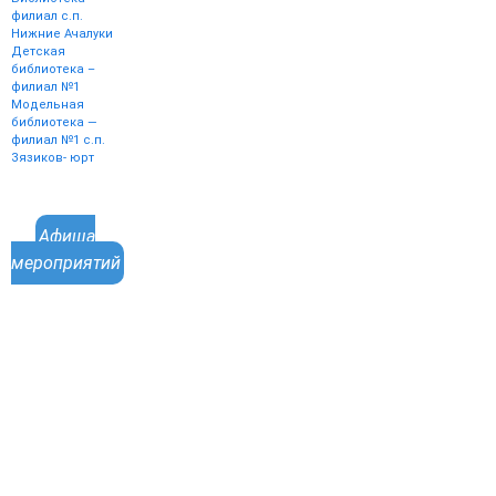
филиал с.п.
Нижние Ачалуки
Детская
библиотека –
филиал №1
Модельная
библиотека —
филиал №1 с.п.
Зязиков- юрт
Афиша
мероприятий