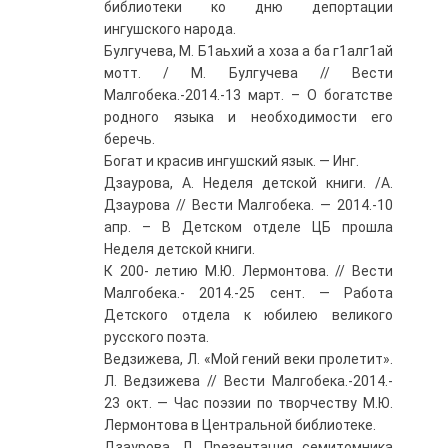
библиотеки ко дню депортации
ингушского народа.
Булгучева, М. Б1аьхий а хоза а ба г1алг1ай
мотт. / М. Булгучева // Вести
Малгобека.-2014.-13 март. – О богатстве
родного языка и необходимости его
беречь.
Богат и красив ингушский язык. — Инг.
Дзаурова, А. Неделя детской книги. /А.
Дзаурова // Вести Малгобека. — 2014.-10
апр. – В Детском отделе ЦБ прошла
Неделя детской книги.
К 200- летию М.Ю. Лермонтова. // Вести
Малгобека.- 2014.-25 сент. — Работа
Детского отдела к юбилею великого
русского поэта.
Ведзижева, Л. «Мой гений веки пролетит».
Л. Ведзижева // Вести Малгобека.-2014.-
23 окт. — Час поэзии по творчеству М.Ю.
Лермонтова в Центральной библиотеке.
Дзаурова, Л. Презентация семитомника