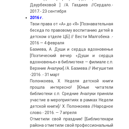
Даурбековой ] /А. Газдиев //Сердало.-
2017.- 23 сентября
2016 г.
Твои права от «А» до «Я» [Познавательная
беседа по правовому воспитанию детей в
детском отделе ЦБ] // Вести Малгобека .-
2016 — 4 февраля
Базиева, А. Души и сердца вдохновенье
[Поэтический вечер «Души и сердца
вдохновенье» в библиотеке — филиале с.п.
Верхние Ачалуки] /А. Базиева // Ингушетия
-2016 .- 31 март
Полонкоева, Х. Неделя детской книги
прошла интересно! [Юные читатели
библиотеки с.п. Средние Ачалуки приняли
участие в мероприятиях в рамках Недели
детской книги]/ Х. Полонкоева //Народное
слово.- 2016. — 7 апреля
Отметили свой праздник! [Библиотекари
района отметили свой профессиональный