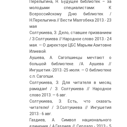
Перелыгина, Н. Будущее библиотек – за
молодыми специалистами: К
Всероссийскому Дню библиотек /
Н.Перелыгина // Вести Малгобека 2013.- 23
мая
Солтукиева, З. Дело, ставшее призванием
/ З.Солтукиева // Народное слово 2013.- 24
мая. — О директоре ЦБС Марьям Азитовне
Илиевой.
Аушева, А. Сагопшинцы мечтают о
большой библиотеке. /А. Аушева //
Ингушетия.-2013.-25 июля. — О библиотеке
с.п. Сагопши.
Солтукиева, З. Для читателя в месяц
рамадан! / З. Солтукиева // Народное
слово 2013. — 6 авг.
Солтукиева, З. Есть, что сказать
читателю! / З.Солтукиева // Ингушетия
2013.- 6 авг.
Газдиев, А. Символ национального
единения / А.Газдиев // Сердало.- 2013.- 5