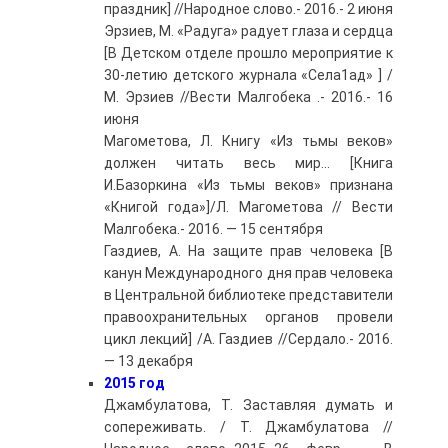
праздник] //Народное слово.- 2016.- 2 июня
Эрзиев, М. «Радуга» радует глаза и сердца
[В Детском отделе прошло мероприятие к
30-летию детского журнала «Села1ад» ] /
М. Эрзиев //Вести Малгобека .- 2016.- 16
июня
Магометова, Л. Книгу «Из тьмы веков»
должен читать весь мир… [Книга
И.Базоркина «Из тьмы веков» признана
«Книгой года»]/Л. Магометова // Вести
Малгобека.- 2016. — 15 сентября
Газдиев, А. На защите прав человека [В
канун Международного дня прав человека
в Центральной библиотеке представители
правоохранительных органов провели
цикл лекций] /А. Газдиев //Сердало.- 2016.
— 13 декабря
2015 год
Джамбулатова, Т. Заставляя думать и
сопереживать. / Т. Джамбулатова //