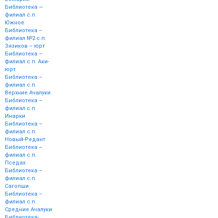
Библиотека —
филиал с.п.
Южное
Библиотека –
филиал №2 с.п.
Зязиков – юрт
Библиотека –
филиал с.п. Аки-
юрт
Библиотека –
филиал с.п.
Верхние Ачалуки
Библиотека –
филиал с.п.
Инарки
Библиотека –
филиал с.п.
Новый-Редант
Библиотека –
филиал с.п.
Пседах
Библиотека –
филиал с.п.
Сагопши
Библиотека –
филиал с.п.
Средние Ачалуки
Библиотека-