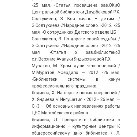
-25 мая. -Статья посвящена зав.ОКиО
Центральной библиотеки Даурбековой Р.Х.
Солтукиева, З. Вся жизнь – детям. /
З.Солтукиева //Народное слово. -2012. -25
мая. -О сотрудниках Детского отдела ЦБ
Солтукиева, З. По дороге своей судьбы. /
З.Солтукиева //Народное слово. -2012. -25
мая. -Статья о зав.библиотекой
с.п.Верхние Ачалуки Яндырхановой Р.Х.
Муратов, М. Храм души человеческой /
М.Муратов //Сердало. — 2012. -26 мая.
-Библиотеки системы в канун
профессионального праздника.
Яндиева, Х. На пороге новых свершений /
Х. Яндиева // Ингушетия.- 2012.- 26 мая. —
С.-3 — Об основных направлениях работы
ЦБС Малгобекского района
Яндиева, Л. Превратить библиотеки в
информационно – культурные центры: К
общероссийскому дню библиотек / Л.