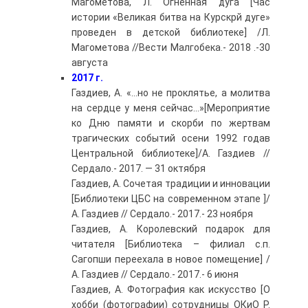
Магометова, Л. Огненная дуга [Час
истории «Великая битва на Курскрй дуге»
проведен в детской библиотеке] /Л.
Магометова //Вести Малгобека.- 2018 .-30
августа
2017 г.
Газдиев, А. «…но не проклятье, а молитва
на сердце у меня сейчас…»[Мероприятие
ко Дню памяти и скорби по жертвам
трагических событий осени 1992 годав
Центральной библиотеке]/А. Газдиев //
Сердало.- 2017. — 31 октября
Газдиев, А. Сочетая традиции и инновации
[Библиотеки ЦБС на современном этапе ]/
А. Газдиев // Сердало.- 2017.- 23 ноября
Газдиев, А. Королевский подарок для
читателя [Библиотека – филиал с.п.
Сагопши переехала в новое помещение] /
А. Газдиев // Сердало.- 2017.- 6 июня
Газдиев, А. Фотография как искусство [О
хобби (фотографии) сотрудницы ОКиО Р.