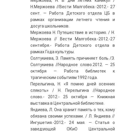
Мержоева, Н. В дни летних каникул /
Н.Мержоева //Вести Малгобека.-2012.- 27
сент. — Работа Детского отдела ЦБ в
рамках организации летнего чтения и
досуга школьников.
Мержоева Н. Путешествие в историю. / Н.
Мержоева // Вести Малгобека.-2012.-27
сентября.- Работа Детского отдела в
рамках Года культуры.
Солтукиева, З. Память причиняет боль /З.
Солтукиева //Народное слово.2012. — 25
октября — Работа библиотек к
трагическим событиям 1992 года.
Перелыгина, Н. «Я помню дней осенних
слякоть» / Н. Перелыгина //Народное
слово.- 2012.- 25 октября — Книжная
выставка в Центральной библиотеке.
Яндиева, Л. Она хранит память о тех, кому
обязана своими успехами. / Л. Яндиева //
Ингушетия.-2012.- 24 мая. — Статья о
заведующей ОКиО Центральной