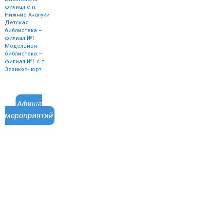
филиал с.п.
Нижние Ачалуки
Детская
библиотека –
филиал №1
Модельная
библиотека —
филиал №1 с.п.
Зязиков- юрт
Афиша
мероприятий