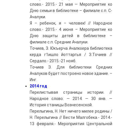
слово.- 2015.- 21 мая — Мероприятие ко
Дню семьи в библиотеке – филиале с.п. С-
Ачалуки.
Я – ребенок, я – человек! // Народное
слово.- 2015.- 4 июня – Мероприятие ко
Дню защиты детей в библиотеке –
филиале с.п. Средние Ачалуки.
Точиев, З. Юкъерча Ачалкхера библиотека
керда г1ишло йоттаргья / З.Точиев //
Сердало.- 2015.-21 нояб.
Точиев З. Для библиотеки Средних
Ачалуков будет построено новое здание. –
Инг.
2014 год
Перелистывая страницы истории. //
Народное слово. — 2014. — 30 янв. —
История станицы Вознесенской.
Перелыгина, Н. Нет ничего милее родины /
Н. Перелыгина // Вести Малгобека.- 2014.-
13 февраля.- Мероприятия Центральной