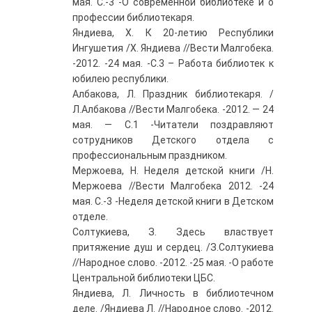
мая. С.-3 -О современной библиотеке и о
профессии библиотекаря.
Яндиева, Х. К 20-летию Республики
Ингушетия /Х. Яндиева //Вести Малгобека.
-2012. -24 мая. -С.3 – Работа библиотек к
юбилею республики.
Албакова, Л. Праздник библиотекаря. /
Л.Албакова //Вести Малгобека. -2012. — 24
мая. — С.1 -Читатели поздравляют
сотрудников Детского отдела с
профессиональным праздником.
Мержоева, Н. Неделя детской книги /Н.
Мержоева //Вести Малгобека 2012. -24
мая. С.-3 -Неделя детской книги в Детском
отделе.
Солтукиева, З. Здесь властвует
притяжение душ и сердец. /З.Солтукиева
//Народное слово. -2012. -25 мая. -О работе
Центральной библиотеки ЦБС.
Яндиева, Л. Личность в библиотечном
деле. /Яндиева Л. //Народное слово. -2012.