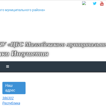
У «ЦБС Малгобекского муниципально
ики Ингушетия
Наш
адрес
386302
Республика