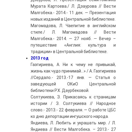
Мурата Картоева./ Л. Дзаурова // Вести
Малгобека.- 2014.- 11 дек. — Презентация
новых изданий в Центральной библиотеке.
Магомадова, Л. Чаепитие в английском
стиле./ Л. Магомадова // Вести
Малгобека.- 2014. — 27 нояб. — Вечер –
путешествие «Англия: культура и
традиции» в Центральной библиотеке.
2013 год
Газгириева, А. Ни к чему не привыкай,
жизнь как чудо принимай…» / А. Газгириева
//Сердало.- 2013.-17 янв. — Статья о
заведующей ОКиО Центральной
библиотеки Р.Х. Даурбековой.
Солтукиева, З. Прикасаясь к страницам
истории / З. Солтукиева // Народное
слово.- 2013.- 22 февраля. — О работе ЦБС
ко дню депортации ингушского народа.
Яндиева, Л. Любить и украшать мир. / Л.
Яндиева // Вести Малгобека. – 2013.- 27