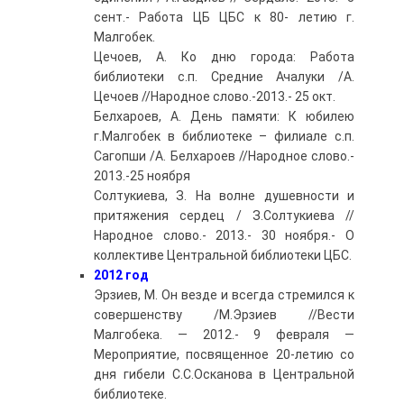
сент.- Работа ЦБ ЦБС к 80- летию г.
Малгобек.
Цечоев, А. Ко дню города: Работа
библиотеки с.п. Средние Ачалуки /А.
Цечоев //Народное слово.-2013.- 25 окт.
Белхароев, А. День памяти: К юбилею
г.Малгобек в библиотеке – филиале с.п.
Сагопши /А. Белхароев //Народное слово.-
2013.-25 ноября
Солтукиева, З. На волне душевности и
притяжения сердец / З.Солтукиева //
Народное слово.- 2013.- 30 ноября.- О
коллективе Центральной библиотеки ЦБС.
2012 год
Эрзиев, М. Он везде и всегда стремился к
совершенству /М.Эрзиев //Вести
Малгобека. — 2012.- 9 февраля —
Мероприятие, посвященное 20-летию со
дня гибели С.С.Осканова в Центральной
библиотеке.