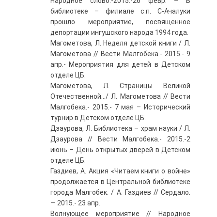
Народное слово.-2015.-26 февр. – В
библиотеке – филиале с.п. С-Ачалуки
прошло мероприятие, посвященное
депортации ингушского народа 1994 года.
Магометова, Л. Неделя детской книги / Л.
Магометова // Вести Малгобека.- 2015.- 9
апр.- Мероприятия для детей в Детском
отделе ЦБ.
Магометова, Л. Страницы Великой
Отечественной…/ Л. Магометова // Вести
Малгобека.- 2015.- 7 мая – Исторический
турнир в Детском отделе ЦБ.
Дзаурова, Л. Библиотека – храм науки / Л.
Дзаурова // Вести Малгобека.- 2015.-2
июнь – День открытых дверей в Детском
отделе ЦБ.
Газдиев, А. Акция «Читаем книги о войне»
продолжается в Центральной библиотеке
города Малгобек. / А. Газдиев // Сердало.
— 2015.- 23 апр.
Волнующее мероприятие // Народное