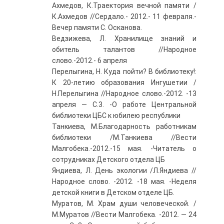
Ахмедов, К.Траектория вечной памяти /
К.Ахмедов //Сердало.- 2012.- 11 февраля.-
Вечер памяти С. Осканова.
Ведзижева, Л. Хранилище знаний и
обитель талантов //Народное
слово.-2012.- 6 апреля
Перелыгина, Н. Куда пойти? В библиотеку!:
К 20-летию образования Ингушетии /
Н.Перелыгина //Народное слово.-2012. -13
апреля — С.3. -О работе Центральной
библиотеки ЦБС к юбилею республики
Танкиева, М.Благодарность работникам
библиотеки /М.Танкиева //Вести
Малгобека.-2012.-15 мая. -Читатель о
сотрудниках Детского отдела ЦБ
Яндиева, Л. День экологии /Л.Яндиева //
Народное слово. -2012. -18 мая. -Неделя
детской книги в Детском отделе ЦБ.
Муратов, М. Храм души человеческой. /
М.Муратов //Вести Малгобека. -2012. — 24