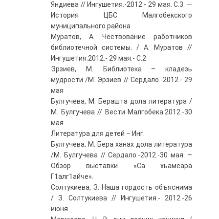
Яндиева // Ингушетия.-2012.- 29 мая. С.3. —
История ЦБС Малгобекского
муниципального района
Муратов, А. Чествование работников
библиотечной системы. / А. Муратов //
Ингушетия.2012.- 29 мая.- С.2
Эрзиев, М. Библиотека – кладезь
мудрости /М. Эрзиев // Сердало.-2012.- 29
мая
Булгучева, М. Берашта дола литература /
М. Булгучева // Вести Малгобека.2012.-30
мая
Литература для детей – Инг.
Булгучева, М. Бера ханах дола литература
/М. Булгучева // Сердало.-2012.-30 мая. –
Обзор выставки «Са хьамсара
Г1алг1айче».
Солтукиева, З. Наша гордость объяснима
/ З. Солтукиева // Ингушетия.- 2012.-26
июня