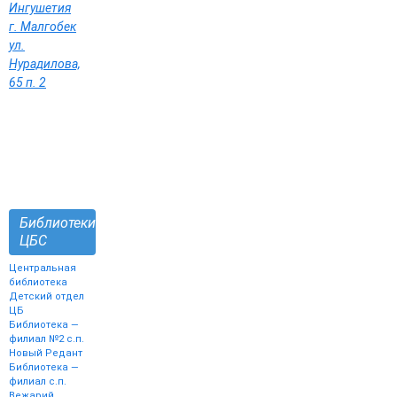
Ингушетия
г. Малгобек
ул.
Нурадилова,
65 п. 2
Библиотеки
ЦБС
Центральная
библиотека
Детский отдел
ЦБ
Библиотека —
филиал №2 с.п.
Новый Редант
Библиотека —
филиал с.п.
Вежарий