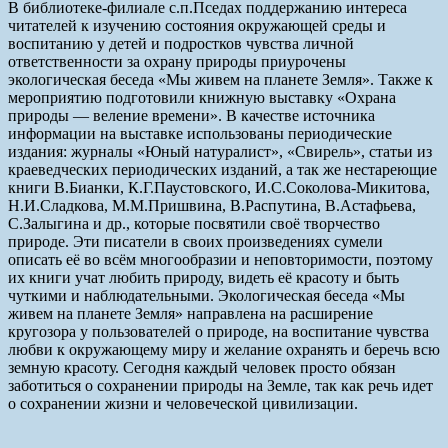
В библиотеке-филиале с.п.Пседах поддержанию интереса
читателей к изучению состояния окружающей среды и
воспитанию у детей и подростков чувства личной
ответственности за охрану природы приурочены
экологическая беседа «Мы живем на планете Земля». Также к
мероприятию подготовили книжную выставку «Охрана
природы — веление времени». В качестве источника
информации на выставке использованы периодические
издания: журналы «Юный натуралист», «Свирель», статьи из
краеведческих периодических изданий, а так же нестареющие
книги В.Бианки, К.Г.Паустовского, И.С.Соколова-Микитова,
Н.И.Сладкова, М.М.Пришвина, В.Распутина, В.Астафьева,
С.Залыгина и др., которые посвятили своё творчество
природе. Эти писатели в своих произведениях сумели
описать её во всём многообразии и неповторимости, поэтому
их книги учат любить природу, видеть её красоту и быть
чуткими и наблюдательными. Экологическая беседа «Мы
живем на планете Земля» направлена на расширение
кругозора у пользователей о природе, на воспитание чувства
любви к окружающему миру и желание охранять и беречь всю
земную красоту. Сегодня каждый человек просто обязан
заботиться о сохранении природы на Земле, так как речь идет
о сохранении жизни и человеческой цивилизации.