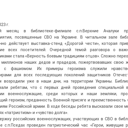
023 г.
й месяц в библиотеке-филиале с.п.Верхние Ачалуки пр
иятия, посвященные СВО на Украине. В читальном зале биб
нно действует выставка-стенд «Дорогой чести», которая при
ние всех посетителей. Очередной темой разговора о важ
иками стала «Верность боевым традициям отцов». Сложно пере
 миллионов наших дедов и прадедов, пожертвовавших свою 
е с фашизмом. Их примеры героизма служили нравств
ирами для всех последующих поколений защитников Отечес
 возродили уже в наши дни, на территории Украины. Библи
зали ребятам, что с первых дней проведения специальной 
ции военнослужащие, среди которых и наши земляки, про
щий героизм, преданность Военной присяге и преемственность
иям Российской армии. В ходе беседы ребята высказали свое м
ях «патриотизм» и «чувство долга».
ержку российских военнослужащих, участвующих в СВО в библ
е с.п.Пседах проведен патриотический час «Герои, живущие 