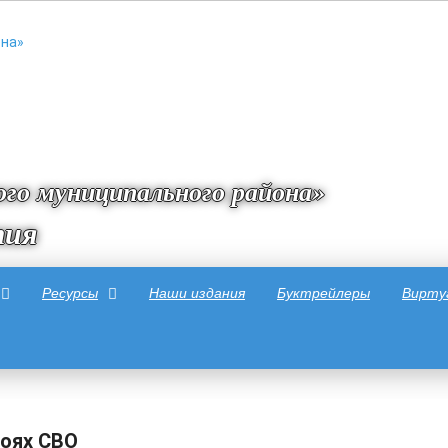
го муниципального района»
тия
Ресурсы
Наши издания
Буктрейлеры
Вирту
роях СВО