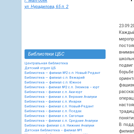
г. Малгобек
ул. Нурадилова, 65 п. 2
23.09.2
Кажды
меропр
постоя
внима
Библиотеки ЦБС
школьн
Центральная библиотека
подвиг
Детский отдел ЦБ
борьб
Библиотека — филиал №2 с.п. Новый Редант
Библиотека — филиал с.п. Вежарий
ориент
Библиотека — филиал с.п. Южное
фашизм
Библиотека – филиал №2 с.п. Зязиков – юрт
расска
Библиотека – филиал с.п. Аки-юрт
Библиотека – филиал с.п. Верхние Ачалуки
опера
Библиотека – филиал с.п. Инарки
настоя
Библиотека – филиал с.п. Новый-Редант
традиц
Библиотека – филиал с.п. Пседах
Библиотека – филиал с.п. Сагопши
поняти
Библиотека – филиал с.п. Средние Ачалуки
В подд
Библиотека- филиал с.п. Нижние Ачалуки
Детская библиотека – филиал №1
филиал