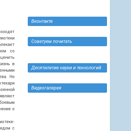
Вконтакте
оходят
лиотеки
Советуем почитать
влекает
ном со
оценить
жизнь в
Десятилетие науки и технологий
енными
тва. Но
отекари
Видеогалерея
военной
являют
 боевым
нение о
иотеке-
рядом с