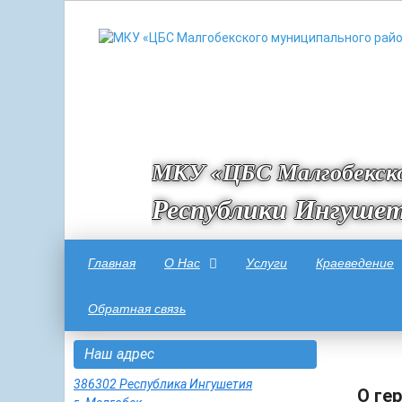
МКУ «ЦБС Малгобекско
Республики Ингуше
Главная
О Нас
Услуги
Краеведение
Обратная связь
Наш адрес
386302 Республика Ингушетия
О ге