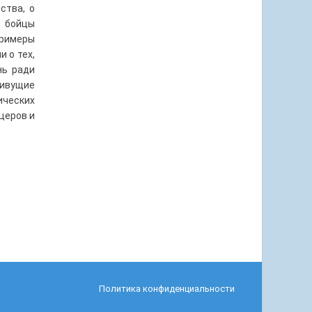
ства, о
е бойцы
примеры
 о тех,
нь ради
живущие
ических
церов и
Политика конфиденциальности