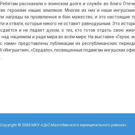
 Ребятам рассказали о воинском долге и службе во благо Отече
ве героизме наших земляков. Многие из них и наши ингушски
ли награды за проявленное в бою мужество, и это настоящие 
ти и отваги, которые никого не оставят равнодушным. Это истории
 сдаётся и не падает духом, о тех, кто готов отдать свою жиз
 над нацизмом и ради мира во всём мире. На выставке «Герои, 
с нами» представлены публикации из республиканских период
й «Ингушетия», «Сердало», посвященные подвигам ингушских офи
.
Copyright © 2026
МКУ «ЦБС Малгобекского муниципального района»
.