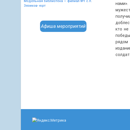
Модельная библиотека — филиал №1 с.п.
нами».
Зязиков- юрт
мужест
получи
доблес
Афиша мероприятий
кто не
победы
рядом 
издани
солдат