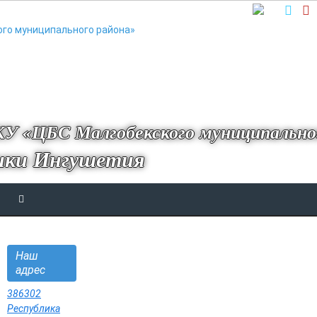
У «ЦБС Малгобекского муниципально
ики Ингушетия
Наш
адрес
386302
Республика