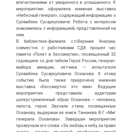
впечатлениями от увиденного и услышанного. К
мероприятию оформлена книжная выставка
«Небесный генерал», содержащий информацию о
Суламбеке Сусаркуловиче. Ребята с интересом
знакомились с информацией, представленной на
нем.
В библиотеке-филиале с.п.Верхние Ачалуки,
совместно с работниками СДК прошел час
памяти «Полет в бессмертие», посвященный 32
годовщине со дня гибели Героя России, генерал-
майора авиации, летчика — испытателя
Суламбека Сусаркуловича Осканова. К этому
событию была также приурочена книжная
выставка «Бессмертно это имя». Ведущие
мероприятия представили аудитории
целеустремленный образ Осканова – человека,
пилота, героя. Звучали стихи, посвященные
Осканову, выдержки из книги Танкиева В-Г. «Миг
генерала Осканова». Завершая мероприятие
прозвучали его слова: «За любовь к небу, за право