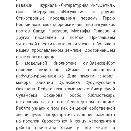
изданий — журнала «Литературная Ингушетия»,
газет «Сердало», «Ингушетия» и других.
Стихотворные посвящения первому Герою
России включают сборники известных ингушских
поэтов Саида Чахкиева, Мустафы Галаева и
других писателей и поэтов. Приглашаем
читателей посетить выставки и узнать больше о
нашем прославленном земляке, достойнейшем
сыне своего народа.
В модельной библиотеке с.п.Зязиков-Юрт
провели видео-час «Жизнь, посвященная
небу»,приуроченная ко Дню памяти генерал-
майора авиации Суламбека Сусуркуловича
Осканова. Ребята познакомились с биографией
Суламбека Осканова, особо библиотекарь
остановилась на его бессмертном подвиге.
Ребята узнали о том, как он ценой собственной
жизни сумел предотвратить падение самолета
на поселок Хворостянку. К концу мероприятия
ребята прочитали стихи в его честь и