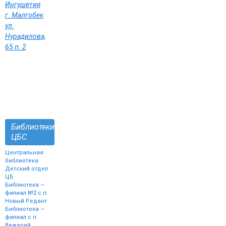
Ингушетия
г. Малгобек
ул.
Нурадилова,
65 п. 2
Библиотеки
ЦБС
Центральная
библиотека
Детский отдел
ЦБ
Библиотека —
филиал №2 с.п.
Новый Редант
Библиотека —
филиал с.п.
Вежарий