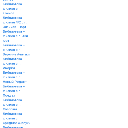
Библиотека —
филиал с.п.
Южное
Библиотека –
филиал №2 с.п.
Зязиков – юрт
Библиотека –
филиал с.п. Аки-
юрт
Библиотека –
филиал с.п.
Верхние Ачалуки
Библиотека –
филиал с.п.
Инарки
Библиотека –
филиал с.п.
Новый-Редант
Библиотека –
филиал с.п.
Пседах
Библиотека –
филиал с.п.
Сагопши
Библиотека –
филиал с.п.
Средние Ачалуки
Библиотека-