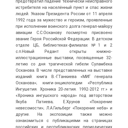
предотвратил падение технически неисправного
истребителя на населённый пункт и спас жизни
людей. Указом Президента России от 11 апреля
1992 года за мужество и героизм, проявленные
при исполнении воинского долга генерал-майору
авиации С.С.Осканову посмертно присвоено
звание Героя Российской Федерации. В детском
отделе ЦБ, библиотеках-филиалах №1 и 2
с.п.Новый Редант открыты книжно-
иллюстрационные выставки, посвященные 32-
летию со дня трагической гибели Суламбека
Осканова. В числе представленных на выставке
изданий: книга В.-Г.Танкиева «МИГ генерала
Осканова»; книги-энциклопедии «Республика
Ингушетия. Хроника 20-летия. 1992-2012 гг.» и
«Хроника ингушского народа» под авторством
Якуба Патиева; Е.Хрунов «Покорение
невесомости»; Л.А.Гильберг «Покорение неба» и
другие. На экспозиции также можно
ознакомиться с публикациями на страницах
российских и республиканских периодических