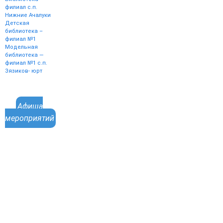
филиал с.п.
Нижние Ачалуки
Детская
библиотека –
филиал №1
Модельная
библиотека —
филиал №1 с.п.
Зязиков- юрт
Афиша
мероприятий