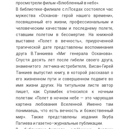
просмотрели фильм «Влюбленный в небо».
В библиотеке-филиале с.п.Пседах состоялся час
мужества «Осканов- герой нашего времени»,
посвященный его жизни, профессиональным и
человеческим качествам и последнему полете,
ставшим полетом в бессмертие. На книжной
выставке «Полет в вечность», приуроченной
трагической дате представлены воспоминания
друга В.Танкиева «Миг генерала Осканова».
Спустя десять лет после гибели своего друга,
знаменитого летчика-истребителя, Висан-Гирей
Танкиев выпустил книгу, в которой рассказал о
его жизненном пути и совершенном подвиге во
имя жизни других. На титульном листе автор
пишет, как Суламбек относился к ночным
полетам: «Полет в ночном небе — это чарующая
картина любования Вселенной. Именно там
понимаешь, что есть вечность и божественный
мир». Также представлены издания Якуба
Патиева и газетно–журнальные публикации.