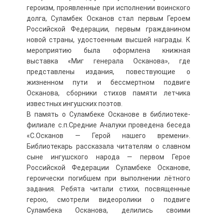
героизм, проявленные при исполнении воинского
долга, Суламбек Осканов стал первым Героем
Российской Федерации, первым гражданином
новой страны, удостоенным высшей награды. К
мероприятию была оформлена книжная
выставка «Миг генерала Осканова», где
представлены издания, повествующие о
жизненном пути и бессмертном подвиге
Осканова, сборники стихов памяти летчика
известных ингушских поэтов.
В память о Суламбеке Осканове в библиотеке-
филиале с.п.Средние Ачалуки проведена беседа
«С.Осканов — Герой нашего времени».
Библиотекарь рассказала читателям о славном
сыне ингушского народа — первом Герое
Российской Федерации Суламбеке Осканове,
героически погибшем при выполнении лётного
задания. Ребята читали стихи, посвященные
герою, смотрели видеоролики о подвиге
Суламбека Осканова, делились своими