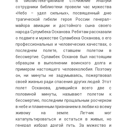
В библиотеке-филиале с.п.Нижние Ачалуки
сотрудники библиотеки провели час мужества
«Небо – удел сильных», посвященный дню
трагической гибели героя России генерал–
майора авиации и достойного сына своего
народа Сулумбека Осканова. Ребятам рассказали
о подвиге и мужестве Суламбека Осканова, о его
профессиональных и человеческих качествах, о
последнем полете, ставшем полетом в
бессмертие. Суламбек Осканов был настоящим
образцом в выполнении воинского долга и
примером настоящего человеколюбия. Поэтому
он, ни минуты не задумываясь, пожертвовал
своей жизнью ради спасения других людей. Этот
полет Осканова, длившийся всего две с
половиной минуты, называют полетом к
бессмертию, последним прощальным росчерком
в небе и пламенным признанием в любви ко всему
живому на земле. Летчик мог
катапультироваться и остаться в живых, но
генерал избрал другой путь. За мужество и