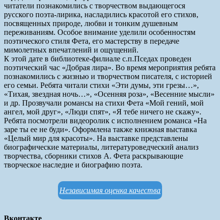
читатели познакомились с творчеством выдающегося
русского поэта-лирика, насладились красотой его стихов,
посвященных природе, любви и тонким душевным
переживаниям. Особое внимание уделили особенностям
поэтического стиля Фета, его мастерству в передаче
мимолетных впечатлений и ощущений.
К этой дате в библиотеке-филиале с.п.Пседах проведен
поэтический час «Добрая лира». Во время мероприятия ребята
познакомились с жизнью и творчеством писателя, с историей
его семьи. Ребята читали стихи «Эти думы, эти грезы…»,
«Тихая, звездная ночь…», «Осенняя роза», «Весенние мысли»
и др. Прозвучали романсы на стихи Фета «Мой гений, мой
ангел, мой друг», «Люди спят», «Я тебе ничего не скажу».
Ребята посмотрели видеоролик с исполнением романса «На
заре ты ее не буди». Оформлена также книжная выставка
«Целый мир для красоты». На выставке представлены
биографические материалы, литературоведческий анализ
творчества, сборники стихов А. Фета раскрывающие
творческое наследие и биографию поэта.
Независимая оценка качества
Вконтакте