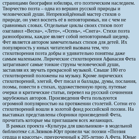
страницами биографии юбиляра, его поэтическим наследием.
Творчество поэта – одна из вершин русской природы и
человеческой души. Непревзойдённый мастер стихов о
природе, он умел воспеть её в неповторимых, ни с чем не
сравнимых словах. Отдельные циклы своих стихов поэт
озаглавил «Весна», «Лето», «Осень», «Снега». Стихи поэта
разнообразны, каждое являет собой неповторимый шедевр.
Фет является автором замечательных стихов для детей. Их
популярность у юных читателей вызвана тем, что
стихотворения поэта добры и удивительно понятны даже
самым маленьким. Лирические стихотворения Афанасия Фета
затрагивают самые тонкие струны человеческой души,
заставляя их звучать прекрасной музыкой. Свыше 180 его
стихотворений положены на музыку. Кроме лирических
стихотворений, элегий, Фет писал и баллады, думы, послания,
поэмы, повести в стихах, художественную прозу, путевые
очерки и критические статьи, перевел на русский сочинения
зарубежных авторов. Произведения Фета пользуются
огромной популярностью на протяжении столетий. Сотни его
стихотворений вошли в золотой фонд российской поэзии. На
выставках представлены сборники произведений Фета,
прочитать которые мы приглашаем всех желающих.
В рамках проекта «Культура для школьников» в модельной
библиотеке с.п.Зязиков-Юрт провели час поэзии «Поэзия
сердца и красоты», приуроченный к 205-летию А.Фета. Юные