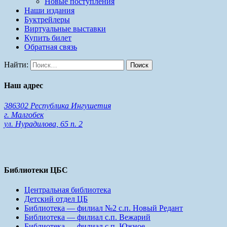
Новые поступления
Наши издания
Буктрейлеры
Виртуальные выставки
Купить билет
Обратная связь
Найти:
Наш адрес
386302 Республика Ингушетия
г. Малгобек
ул. Нурадилова, 65 п. 2
Библиотеки ЦБС
Центральная библиотека
Детский отдел ЦБ
Библиотека — филиал №2 с.п. Новый Редант
Библиотека — филиал с.п. Вежарий
Библиотека — филиал с.п. Южное