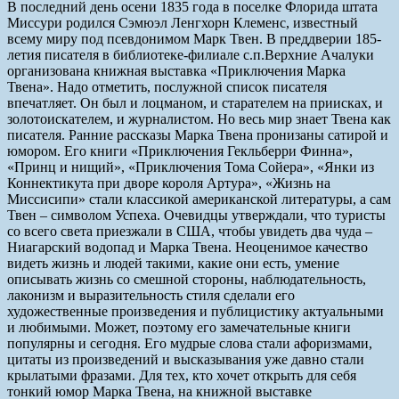
В последний день осени 1835 года в поселке Флорида штата
Миссури родился Сэмюэл Ленгхорн Клеменс, известный
всему миру под псевдонимом Марк Твен. В преддверии 185-
летия писателя в библиотеке-филиале с.п.Верхние Ачалуки
организована книжная выставка «Приключения Марка
Твена». Надо отметить, послужной список писателя
впечатляет. Он был и лоцманом, и старателем на приисках, и
золотоискателем, и журналистом. Но весь мир знает Твена как
писателя. Ранние рассказы Марка Твена пронизаны сатирой и
юмором. Его книги «Приключения Гекльберри Финна»,
«Принц и нищий», «Приключения Тома Сойера», «Янки из
Коннектикута при дворе короля Артура», «Жизнь на
Миссисипи» стали классикой американской литературы, а сам
Твен – символом Успеха. Очевидцы утверждали, что туристы
со всего света приезжали в США, чтобы увидеть два чуда –
Ниагарский водопад и Марка Твена. Неоценимое качество
видеть жизнь и людей такими, какие они есть, умение
описывать жизнь со смешной стороны, наблюдательность,
лаконизм и выразительность стиля сделали его
художественные произведения и публицистику актуальными
и любимыми. Может, поэтому его замечательные книги
популярны и сегодня. Его мудрые слова стали афоризмами,
цитаты из произведений и высказывания уже давно стали
крылатыми фразами. Для тех, кто хочет открыть для себя
тонкий юмор Марка Твена, на книжной выставке