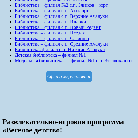
Библиотека – филиал №2 с.п. Зязиков – юрт
Библиотека – филиал с.п. Аки-юрт
Библиотека – филиал с.п. Верхние Ачалуки
Библиотека – филиал с.п. Инарки
Библиотека – филиал с.п. Новый-Редант
Библиотека – филиал с.п. Пседах
Библиотека – филиал с.п. Сагопши
Библиотека – филиал с.п. Средние Ачалуки
Библиотека- филиал с.п. Нижние Ачалуки
Детская библиотека – филиал №1
Модельная библиотека — филиал №1 с.п. Зязиков- юрт
Афиша мероприятий
Развлекательно-игровая программа
«Весёлое детство!