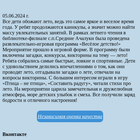
05.06.2024 г.
Все дети обожают лето, ведь это самое яркое и веселое время
года. У ребят продолжаются каникулы, а значит можно найти
массу увлекательных занятий. В рамках летнего чтения в
библиотеке-филиале с.п.Средние Ачалуки была проведена
развлекательно-игровая программа «Весёлое детство!»
Мероприятие прошло в игровой форме. В программу были
включены загадки, конкурсы, викторины на тему — лето!
Ребята собрались самые быстрые, ловкие и спортивные. Дети
с удовольствием делились впечатлениями о том, как они
проводят лето, отгадывали загадки о лете, отвечали на
вопросы викторины. С большим интересом играли в игру
«Птица – не птица», «Составить радугу», читали стихи про
лето. На мероприятии царила замечательная и дружелюбная
атмосфера, море детских улыбок и смеха. Все получили заряд
бодрости и отличного настроения!
Независимая оценка качества
Вконтакте