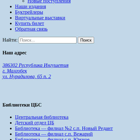
Новые поступления
Наши издания
Буктрейлеры
Виртуальные выставки
Купить билет
Обратная связь
Найти:
Наш адрес
386302 Республика Ингушетия
г. Малгобек
ул. Нурадилова, 65 п. 2
Библиотеки ЦБС
Центральная библиотека
Детский отдел ЦБ
Библиотека — филиал №2 с.п. Новый Редант
Библиотека — филиал с.п. Вежарий
Библиотека — филиал с.п. Южное