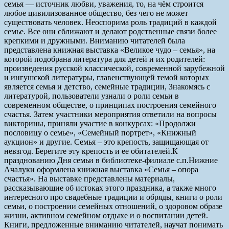
семья — источник любви, уважения, то, на чём строится
любое цивилизованное общество, без чего не может
существовать человек. Неоспорима роль традиций в каждой
семье. Все они сближают и делают родственные связи более
крепкими и дружными. Вниманию читателей была
представлена книжная выставка «Великое чудо – семья», на
которой подобрана литература для детей и их родителей:
произведения русской классической, современной зарубежной
и ингушской литературы, главенствующей темой которых
является семья и детство, семейные традиции, Знакомясь с
литературой, пользователи узнали о роли семьи в
современном обществе, о принципах построения семейного
счастья. Затем участники мероприятия ответили на вопросы
викторины, приняли участие в конкурсах: «Продолжи
пословицу о семье», «Семейный портрет», «Книжный
аукцион» и другие. Семья – это крепость, защищающая от
невзгод. Берегите эту крепость и ее обитателей.
К
празднованию Дня семьи в библиотеке-филиале с.п.Нижние
Ачалуки оформлена книжная выставка «Семья – опора
счастья». На выставке представлены материалы,
рассказывающие об истоках этого праздника, а также много
интересного про свадебные традиции и обряды, книги о роли
семьи, о построении семейных отношений, о здоровом образе
жизни, активном семейном отдыхе и о воспитании детей.
Книги, предложенные вниманию читателей, научат понимать