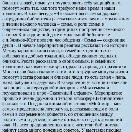
близких людей, помогут почувствовать себя защищённым,
помогут жить так, как того требуют наше время и наши
традиции. В ходе беседы «Что может быть семьи дороже»
сотрудники библиотеки рассказали читателям о самом важном
в жизни каждого человека – семье, о роли семьи в
современном обществе, о принципах построения семейного
счастья.
К праздничной дате в модельной библиотеке
с.п.Зязиков-Юрт провели час общения «Семья — сокровище
души». В начале мероприятия ребятам рассказали об истории
Международного дня семьи, о семейных ценностях и
соблюдении добрых традиций, объединяющих родных и
близких. Ребята рассказали о своих семьях, и семейных
традициях: как вместе живут, отдыхают, проводят праздники.
Много слов было сказано о том, что в трудные минуты жизни
помогут всегда родные и близкие люди, то есть семья – папа,
мама, бабушки и дедушки. В завершении участники отвечали
на вопросы литературной викторины «Моя семья» и
поучаствовали в игре «Сказочный алфавит». Мероприятие
прошло в очень дружной и теплой атмосфере.
В библиотеке-
филиале с.п.Пседах на книжной выставке «Мой мир – моя
семья» представлена литература, рассказывающая о роли
семьи в современном обществе, об отношениях между
родителями и детьми, а также о том, как создать домашний
очаг. Из всех представленных книг, читатели библиотеки
найдут здесь много полезных советов. У выставки прошел