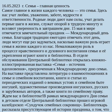
16.05.2023 г. Семья – главная ценность
Самое главное в жизни каждого человека — это семья. Здесь
нас учат любви, уважению, заботе, мудрости и
ответственности. Родные люди дают нам силы, учат делать
первые шаги в жизни, служат опорой в трудную минуту и
вселяют уверенность в завтрашнем дне. 15 мая в мире
отмечается замечательный праздник — Международный день
семьи. Благодаря традиции ежегодно отмечать этот день,
люди могут еще раз задуматься, насколько важную роль играет
семья в жизни каждого из нас. Немаловажную роль в
процессе нравственного и духовного воспитания семьи и её
укрепления играют книги и библиотека. В отделе
обслуживания Центральной библиотеки открылась книжно-
иллюстрированная выставка «Семья – источник
вдохновения», приуроченная к Международному дню семьи.
На выставке представлена литература о взаимоотношениях в
семье и семейном воспитании, книги и статьи из
периодических изданий о вековых устоях и семейном быте
ингушей, художественные произведения ингушских, русских
и зарубежных авторов, а также книги по семейному праву.
Ждем вас в библиотеке!
В рамках международного Дня семьи
в детском отделе Центральной библиотеки прошел игровой
калейдоскоп «Сундучок семейных сокровищ». Библиотекарь
рассказала присутствующим об истории праздника, о том, что