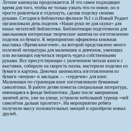
Летние каникулы продолжаются. И это самое подходящее
время для того, чтобы не только узнать что-то новое, но и
просто развлечься и отдохнуть, сделав поделку своими
руками. Сегодня в библиотеке-филиале №1 с.п.Новый Редант
организовали день поделок «Наши руки не для скуки» для
юных читателей библиотеки. Библиотекари подготовили для
школьников интересные творческие занятия по изготовлению
поделок из бумаги. К мероприятию оформлена книжная
выставка «Время книгочея», на которой представлено много
полезной литературы для мальчишек и девчонок, умеющих
или желающих научиться творить чудеса собственными
руками. Все присутствующие с увлечением читали книги с
выставки, собирали на скорость пазлы, мастерили поделки из
бумаги и картона. Девочки занимались изготовлением из
бумаги «вееров» и закладок — «сердечек» для книг.
Мальчишки по страницам книг изготавливали бумажные
самолётики. В работе детям помогла специальная литература,
имеющаяся в фонде библиотеки. Даже после завершения
занятий дети, уже на улице, устроили небольшой турнир «чей
самолётик дальше пролетит». На мероприятии ребята
получили массу положительных эмоций и приобрели новых
друзей.