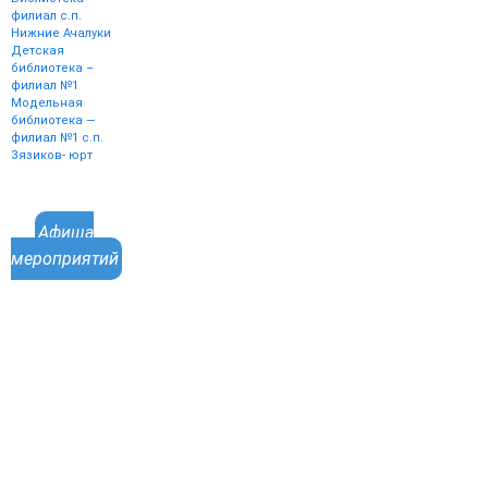
филиал с.п.
Нижние Ачалуки
Детская
библиотека –
филиал №1
Модельная
библиотека —
филиал №1 с.п.
Зязиков- юрт
Афиша
мероприятий