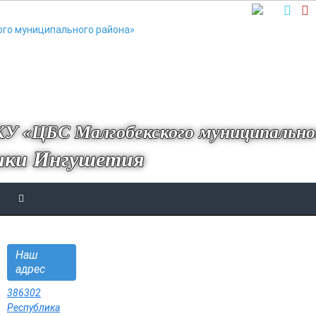
У «ЦБС Малгобекского муниципально
ики Ингушетия
Наш
адрес
386302
Республика