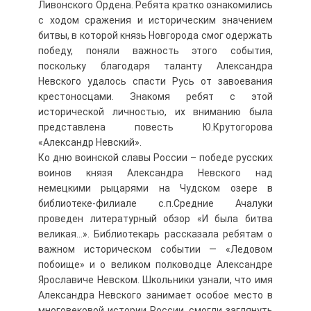
Ливонского Ордена. Ребята кратко ознакомились
с ходом сражения и историческим значением
битвы, в которой князь Новгорода смог одержать
победу, поняли важность этого события,
поскольку благодаря таланту Александра
Невского удалось спасти Русь от завоевания
крестоносцами. Знакомя ребят с этой
исторической личностью, их вниманию была
представлена повесть Ю.Крутогорова
«Александр Невский».
Ко дню воинской славы России – победе русских
воинов князя Александра Невского над
немецкими рыцарями на Чудском озере в
библиотеке-филиале с.п.Средние Ачалуки
проведен литературный обзор «И была битва
великая…». Библиотекарь рассказала ребятам о
важном историческом событии — «Ледовом
побоище» и о великом полководце Александре
Ярославиче Невском. Школьники узнали, что имя
Александра Невского занимает особое место в
многовековой истории России, смогли заглянуть