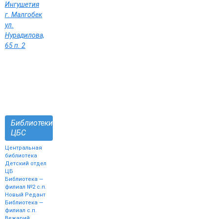
Ингушетия
г. Малгобек
ул.
Нурадилова,
65 п. 2
Библиотеки
ЦБС
Центральная
библиотека
Детский отдел
ЦБ
Библиотека —
филиал №2 с.п.
Новый Редант
Библиотека —
филиал с.п.
Вежарий