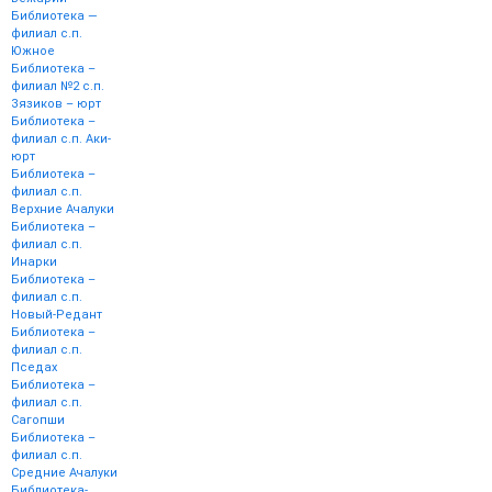
Библиотека —
филиал с.п.
Южное
Библиотека –
филиал №2 с.п.
Зязиков – юрт
Библиотека –
филиал с.п. Аки-
юрт
Библиотека –
филиал с.п.
Верхние Ачалуки
Библиотека –
филиал с.п.
Инарки
Библиотека –
филиал с.п.
Новый-Редант
Библиотека –
филиал с.п.
Пседах
Библиотека –
филиал с.п.
Сагопши
Библиотека –
филиал с.п.
Средние Ачалуки
Библиотека-