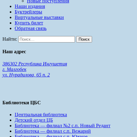
Новые поступления
Наши издания
Буктрейлеры
Виртуальные выставки
Купить билет
Обратная связь
Найти:
Наш адрес
386302 Республика Ингушетия
г. Малгобек
ул. Нурадилова, 65 п. 2
Библиотеки ЦБС
Центральная библиотека
Детский отдел ЦБ
Библиотека — филиал №2 с.п. Новый Редант
Библиотека — филиал с.п. Вежарий
Библиотека — филиал с.п. Южное