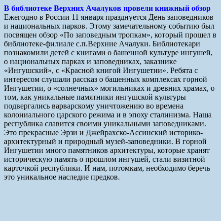
В библиотеке Верхних Ачалуков провели книжный обзор
Ежегодно в России 11 января празднуется День заповедников
и национальных парков. Этому замечательному событию был
посвящен обзор «По заповедным тропкам», который прошел в
библиотеке-филиале с.п.Верхние Ачалуки. Библиотекари
познакомили детей с книгами о башенной культуре ингушей,
о национальных парках и заповедниках, заказнике
«Ингушский», с «Красной книгой Ингушетии». Ребята с
интересом слушали рассказ о башенных комплексах горной
Ингушетии, о «солнечных» могильниках и древних храмах, о
том, как уникальные памятники ингушской культуры
подвергались варварскому уничтожению во времена
колониального царского режима и в эпоху сталинизма. Наша
республика славится своими уникальными заповедниками.
Это прекрасные Эрзи и Джейрахско-Ассинский историко-
архитектурный и природный музей-заповедники. В горной
Ингушетии много памятников архитектуры, которые хранят
историческую память о прошлом ингушей, стали визитной
карточкой республики. И нам, потомкам, необходимо беречь
это уникальное наследие предков.