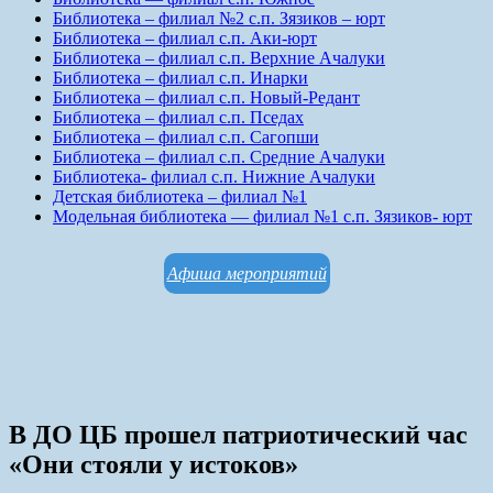
Библиотека – филиал №2 с.п. Зязиков – юрт
Библиотека – филиал с.п. Аки-юрт
Библиотека – филиал с.п. Верхние Ачалуки
Библиотека – филиал с.п. Инарки
Библиотека – филиал с.п. Новый-Редант
Библиотека – филиал с.п. Пседах
Библиотека – филиал с.п. Сагопши
Библиотека – филиал с.п. Средние Ачалуки
Библиотека- филиал с.п. Нижние Ачалуки
Детская библиотека – филиал №1
Модельная библиотека — филиал №1 с.п. Зязиков- юрт
Афиша мероприятий
В ДО ЦБ прошел патриотический час
«Они стояли у истоков»