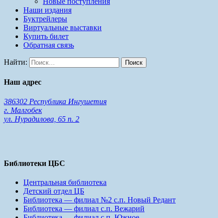
Новые поступления
Наши издания
Буктрейлеры
Виртуальные выставки
Купить билет
Обратная связь
Найти:
Наш адрес
386302 Республика Ингушетия
г. Малгобек
ул. Нурадилова, 65 п. 2
Библиотеки ЦБС
Центральная библиотека
Детский отдел ЦБ
Библиотека — филиал №2 с.п. Новый Редант
Библиотека — филиал с.п. Вежарий
Библиотека — филиал с.п. Южное