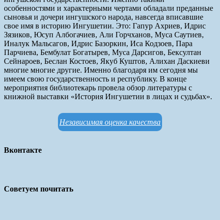
особенностями и характерными чертами обладали преданные
сыновья и дочери ингушского народа, навсегда вписавшие
свое имя в историю Ингушетии. Это: Гапур Ахриев, Идрис
Зязиков, Юсуп Албогачиев, Али Горчханов, Муса Саутиев,
Иналук Мальсагов, Идрис Базоркин, Иса Кодзоев, Пара
Парчиева, Бембулат Богатырев, Муса Дарсигов, Бексултан
Сейнароев, Беслан Костоев, Якуб Куштов, Алихан Даскиеви
многие многие другие. Именно благодаря им сегодня мы
имеем свою государственность и республику. В конце
мероприятия библиотекарь провела обзор литературы с
книжной выставки «История Ингушетии в лицах и судьбах».
Независимая оценка качества
Вконтакте
Советуем почитать