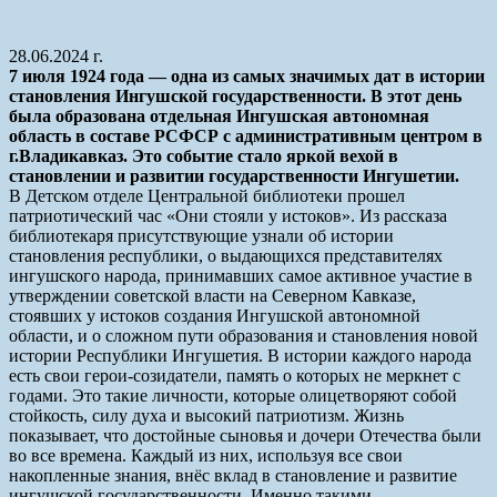
28.06.2024 г.
7 июля 1924 года — одна из самых значимых дат в истории
становления Ингушской государственности. В этот день
была образована отдельная Ингушская автономная
область в составе РСФСР с административным центром в
г.Владикавказ. Это событие стало яркой вехой в
становлении и развитии государственности Ингушетии.
В Детском отделе Центральной библиотеки прошел
патриотический час «Они стояли у истоков». Из рассказа
библиотекаря присутствующие узнали об истории
становления республики, о выдающихся представителях
ингушского народа, принимавших самое активное участие в
утверждении советской власти на Северном Кавказе,
стоявших у истоков создания Ингушской автономной
области, и о сложном пути образования и становления новой
истории Республики Ингушетия. В истории каждого народа
есть свои герои-созидатели, память о которых не меркнет с
годами. Это такие личности, которые олицетворяют собой
стойкость, силу духа и высокий патриотизм. Жизнь
показывает, что достойные сыновья и дочери Отечества были
во все времена. Каждый из них, используя все свои
накопленные знания, внёс вклад в становление и развитие
ингушской государственности. Именно такими