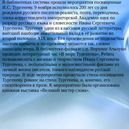
В библиотеках системы прошли мероприятия посвященные
И.С. Тургеневу. 9 ноября исполнилось 200 лет со дня
рождения русского писателя-реалиста, поэта, переводчика,
члена-корреспондента императорской Академии наук по
разряду русского языка и словесности Ивана Сергеевича
Тургенева. Тругенев один из классиков русской литературы,
внёсший наиболее значительный вклад в её развитие во
второй половине XIX века. Его произведения не подвластны
законам времени и по-прежнему читаются так, словно
написаны вчера. В библиотеке-филиале с.п. Верхние Ачалуки
проведен литературный час «В мире Тургенева». Ребята
познакомились с жизнью и творчеством Ивана Сергеевича
Тургенева, с любопытными и малоизвестными фактами из
личной жизни писателя, тонкого наблюдателя русской
природы. В ходе мероприятия прозвучали стихи-посвящения
Тургеневу, романс на стихи Тургенева, и, конечно, его
стихотворения в прозе. К мероприятию была организована
книжная выставка «Великий мастер слова».