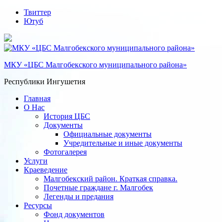
Твиттер
Ютуб
МКУ «ЦБС Малгобекского муниципального района»
Республики Ингушетия
Главная
О Нас
История ЦБС
Документы
Официальные документы
Учредительные и иные документы
Фотогалерея
Услуги
Краеведение
Малгобекский район. Краткая справка.
Почетные граждане г. Малгобек
Легенды и предания
Ресурсы
Фонд документов