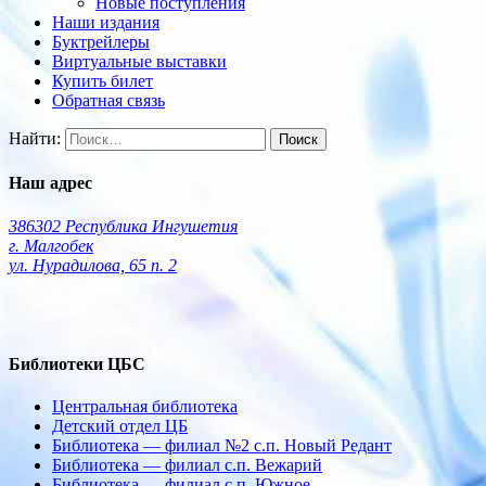
Новые поступления
Наши издания
Буктрейлеры
Виртуальные выставки
Купить билет
Обратная связь
Найти:
Наш адрес
386302 Республика Ингушетия
г. Малгобек
ул. Нурадилова, 65 п. 2
Библиотеки ЦБС
Центральная библиотека
Детский отдел ЦБ
Библиотека — филиал №2 с.п. Новый Редант
Библиотека — филиал с.п. Вежарий
Библиотека — филиал с.п. Южное