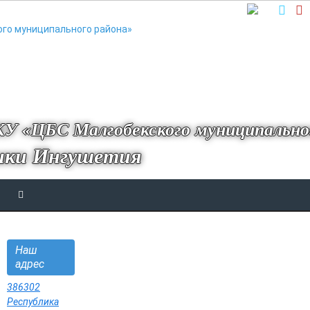
У «ЦБС Малгобекского муниципально
ики Ингушетия
Наш
адрес
386302
Республика