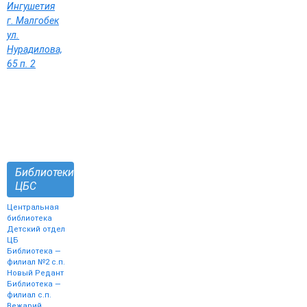
Ингушетия
г. Малгобек
ул.
Нурадилова,
65 п. 2
Библиотеки
ЦБС
Центральная
библиотека
Детский отдел
ЦБ
Библиотека —
филиал №2 с.п.
Новый Редант
Библиотека —
филиал с.п.
Вежарий