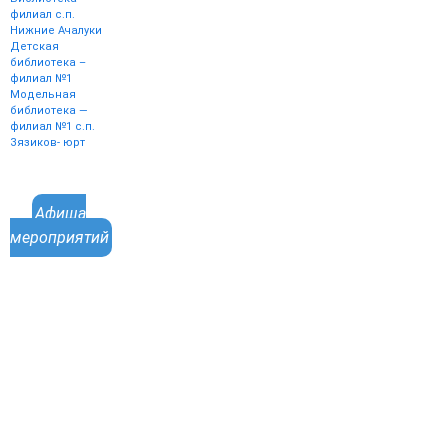
филиал с.п.
Нижние Ачалуки
Детская
библиотека –
филиал №1
Модельная
библиотека —
филиал №1 с.п.
Зязиков- юрт
Афиша
мероприятий