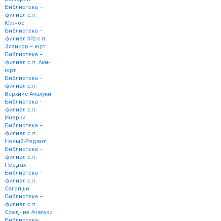
Библиотека —
филиал с.п.
Южное
Библиотека –
филиал №2 с.п.
Зязиков – юрт
Библиотека –
филиал с.п. Аки-
юрт
Библиотека –
филиал с.п.
Верхние Ачалуки
Библиотека –
филиал с.п.
Инарки
Библиотека –
филиал с.п.
Новый-Редант
Библиотека –
филиал с.п.
Пседах
Библиотека –
филиал с.п.
Сагопши
Библиотека –
филиал с.п.
Средние Ачалуки
Библиотека-