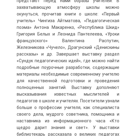
предстают перед нами образы учителей. В
захватывающую атмосферу школы можно
окунуться, прочитав книги о школе: «Первый
учитель» Чингиза Айтматова, «Педагогическая
поэма» Антона Макаренко, «Республика Шкид»
Григория Белых и Леонида Пантелеева, «Уроки
французского» Валентина Распутин,
Железникова «Чучело», Драгунский «Денискины
рассказы» и др. Завершает выставку раздел
«Сундук педагогических идей», где можно найти
подробные поурочные разработки, содержащие
материалы необходимые современному учителю
для качественной подготовки и проведения
полноценных занятий. Выставку дополняют
высказывания известных мыслителей и
педагогов о школе и учителях. Посетители узнали
больше о профессии учителя, как специалиста
своего дела, мудрого советника, помощника и
наставника из информационного часа «Кто
щедро дарит знания и свет». У выставки
библиотекарь рассказала о великих педагогах