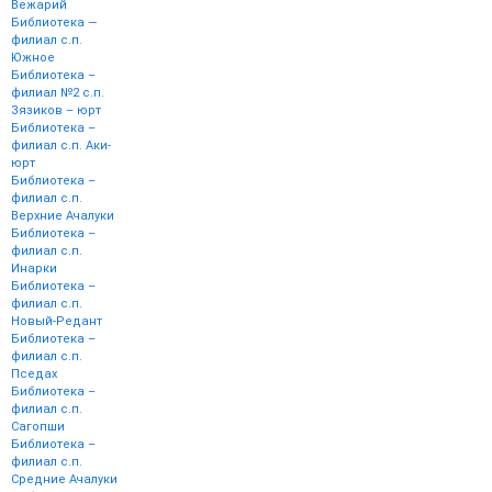
Вежарий
Библиотека —
филиал с.п.
Южное
Библиотека –
филиал №2 с.п.
Зязиков – юрт
Библиотека –
филиал с.п. Аки-
юрт
Библиотека –
филиал с.п.
Верхние Ачалуки
Библиотека –
филиал с.п.
Инарки
Библиотека –
филиал с.п.
Новый-Редант
Библиотека –
филиал с.п.
Пседах
Библиотека –
филиал с.п.
Сагопши
Библиотека –
филиал с.п.
Средние Ачалуки