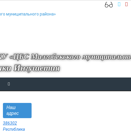
У «ЦБС Малгобекского муниципально
ики Ингушетия
Наш
адрес
386302
Республика