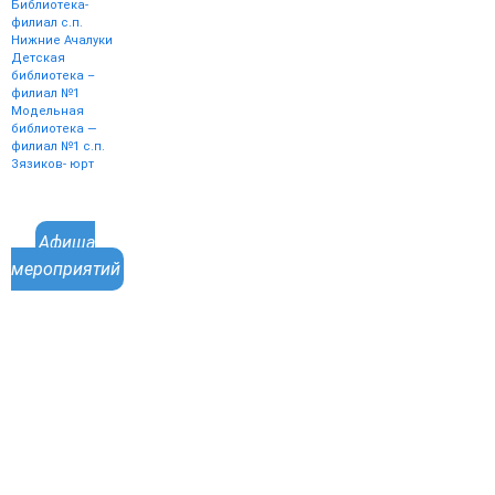
Библиотека-
филиал с.п.
Нижние Ачалуки
Детская
библиотека –
филиал №1
Модельная
библиотека —
филиал №1 с.п.
Зязиков- юрт
Афиша
мероприятий