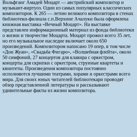
Вольфганг Амадей Моцарт — австрийский композитор и
музыкант-виртуоз. Один из самых популярных классических
композиторов. К 265 — летию великого композитора в стенах
библиотеки-филиала с.п.Верхние Ачалуки была оформлена
книжная выставка «Вечный Моцарт». На выставке
представлен информационный материал из фонда библиотеки
о жизни и творчестве Моцарта. Моцарт прожил всего 35 лет,
но его музыкальное наследие включает около 650
произведений. Композитором написано 19 опер, в том числе
«Дон Жуан», «Свадьба Фигаро», «Волшебная флейта», около
50 симфоний, 27 концертов для клавира с оркестром,
концерты для скрипки с оркестром, струнные квартеты и
квинтеты. Произведения композитора постоянно
исполняются лучшими театрами, хорами и оркестрами всего
мира. Для своих юных читателей библиотекари проводят
обзор представленной литературы и рассказывают
удивительные факты из жизни композитора.