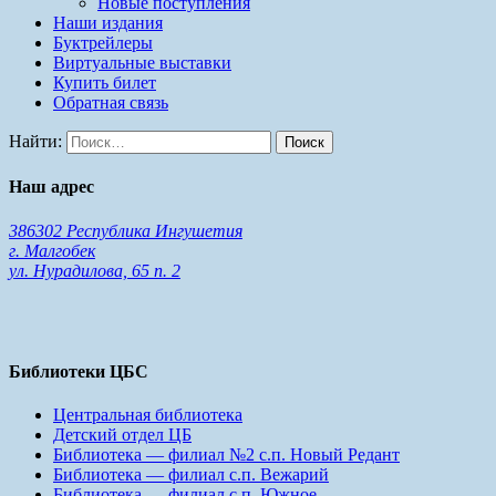
Новые поступления
Наши издания
Буктрейлеры
Виртуальные выставки
Купить билет
Обратная связь
Найти:
Наш адрес
386302 Республика Ингушетия
г. Малгобек
ул. Нурадилова, 65 п. 2
Библиотеки ЦБС
Центральная библиотека
Детский отдел ЦБ
Библиотека — филиал №2 с.п. Новый Редант
Библиотека — филиал с.п. Вежарий
Библиотека — филиал с.п. Южное