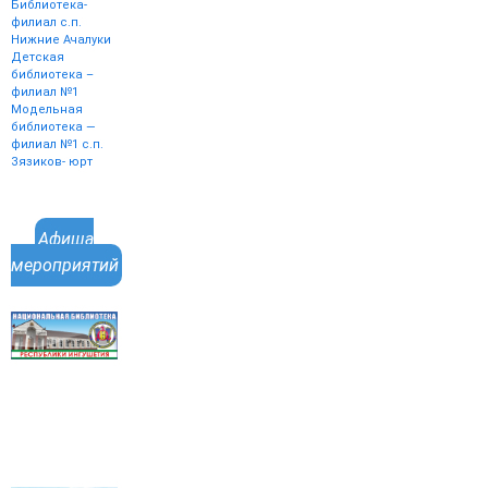
Библиотека-
филиал с.п.
Нижние Ачалуки
Детская
библиотека –
филиал №1
Модельная
библиотека —
филиал №1 с.п.
Зязиков- юрт
Афиша
мероприятий