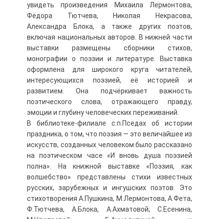
увидеть произведения Михаила Лермонтова,
Фёдора Тютчева, Николая Некрасова,
Александра Блока, а также других поэтов,
включая национальных авторов. В нижней части
выставки размещены сборники стихов,
монографии о поэзии и литературе. Выставка
оформлена для широкого круга читателей,
интересующихся поэзией, её историей и
развитием. Она подчёркивает важность
поэтического слова, отражающего правду,
эмоции и глубину человеческих переживаний.
В библиотеке-филиале с.п.Пседах об истории
праздника, о том, что поэзия — это величайшее из
искусств, созданных человеком было рассказано
на поэтическом часе «И вновь душа поэзией
полна». На книжной выставке «Поэзия, как
волшебство» представлены стихи известных
русских, зарубежных и ингушских поэтов. Это
стихотворения А.Пушкина, М.Лермонтова, А.Фета,
Ф.Тютчева, А.Блока, А.Ахматовой, С.Есенина,