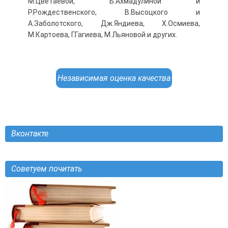
М.Цветаевой, Б.Ахмадулиной и
Р.Рождественского, В.Высоцкого и
А.Заболотского, Дж.Яндиева, Х.Осмиева,
М.Картоева, Г.Гагиева, М.Льяновой и других.
Независимая оценка качества
Вконтакте
Советуем почитать