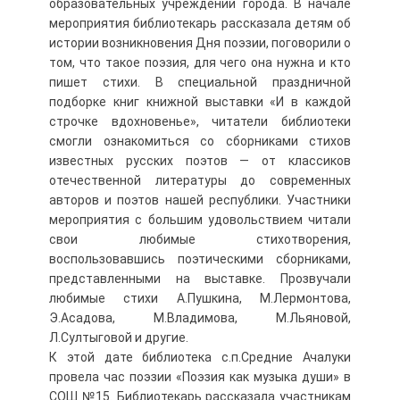
образовательных учреждений города. В начале
мероприятия библиотекарь рассказала детям об
истории возникновения Дня поэзии, поговорили о
том, что такое поэзия, для чего она нужна и кто
пишет стихи. В специальной праздничной
подборке книг книжной выставки «И в каждой
строчке вдохновенье», читатели библиотеки
смогли ознакомиться со сборниками стихов
известных русских поэтов — от классиков
отечественной литературы до современных
авторов и поэтов нашей республики. Участники
мероприятия с большим удовольствием читали
свои любимые стихотворения,
воспользовавшись поэтическими сборниками,
представленными на выставке. Прозвучали
любимые стихи А.Пушкина, М.Лермонтова,
Э.Асадова, М.Владимова, М.Льяновой,
Л.Султыговой и другие.
К этой дате библиотека с.п.Средние Ачалуки
провела час поэзии «Поэзия как музыка души» в
СОШ №15. Библиотекарь рассказала участникам