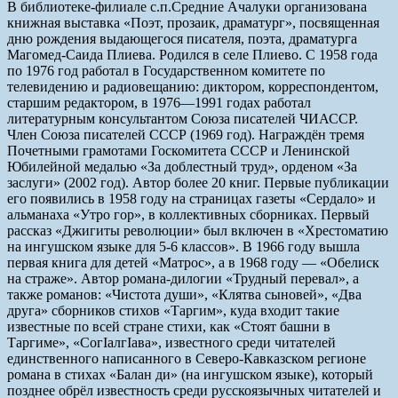
В библиотеке-филиале с.п.Средние Ачалуки организована
книжная выставка «Поэт, прозаик, драматург», посвященная
дню рождения выдающегося писателя, поэта, драматурга
Магомед-Саида Плиева. Родился в селе Плиево. С 1958 года
по 1976 год работал в Государственном комитете по
телевидению и радиовещанию: диктором, корреспондентом,
старшим редактором, в 1976—1991 годах работал
литературным консультантом Союза писателей ЧИАССР.
Член Союза писателей СССР (1969 год). Награждён тремя
Почетными грамотами Госкомитета СССР и Ленинской
Юбилейной медалью «За доблестный труд», орденом «За
заслуги» (2002 год). Автор более 20 книг. Первые публикации
его появились в 1958 году на страницах газеты «Сердало» и
альманаха «Утро гор», в коллективных сборниках. Первый
рассказ «Джигиты революции» был включен в «Хрестоматию
на ингушском языке для 5-6 классов». В 1966 году вышла
первая книга для детей «Матрос», а в 1968 году — «Обелиск
на страже». Автор романа-дилогии «Трудный перевал», а
также романов: «Чистота души», «Клятва сыновей», «Два
друга» сборников стихов «Таргим», куда входит такие
известные по всей стране стихи, как «Стоят башни в
Таргиме», «СогӀалгӀава», известного среди читателей
единственного написанного в Северо-Кавказском регионе
романа в стихах «Балан ди» (на ингушском языке), который
позднее обрёл известность среди русскоязычных читателей и