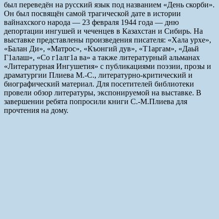
был переведён на русский язык под названием «День скорби».
Он был посвящён самой трагической дате в истории
вайнахского народа — 23 февраля 1944 года — дню
депортации ингушей и чеченцев в Казахстан и Сибирь. На
выставке представлены произведения писателя: «Хала урхе»,
«Балан Ди», «Матрос», «Къонгий дув», «Т1аргам», «Даьй
Г1алаш», «Со г1алг1а ва» а также литературный альманах
«Литературная Ингушетия» с публикациями поэзии, прозы и
драматургии Плиева М.-С., литературно-критический и
биографический материал. Для посетителей библиотеки
провели обзор литературы, экспонируемой на выставке. В
завершении ребята попросили книги С.-М.Плиева для
прочтения на дому.