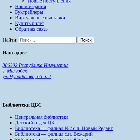
Новые поступления
Наши издания
Буктрейлеры
Виртуальные выставки
Купить билет
Обратная связь
Найти:
Наш адрес
386302 Республика Ингушетия
г. Малгобек
ул. Нурадилова, 65 п. 2
Библиотеки ЦБС
Центральная библиотека
Детский отдел ЦБ
Библиотека — филиал №2 с.п. Новый Редант
Библиотека — филиал с.п. Вежарий
Библиотека — филиал с.п. Южное