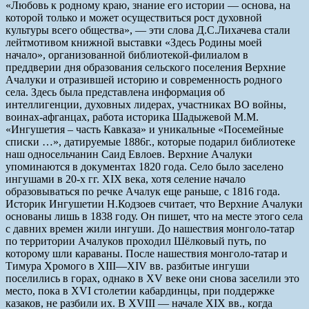
«Любовь к родному краю, знание его истории — основа, на
которой только и может осуществиться рост духовной
культуры всего общества», — эти слова Д.С.Лихачева стали
лейтмотивом книжной выставки «Здесь Родины моей
начало», организованной библиотекой-филиалом в
преддверии дня образования сельского поселения Верхние
Ачалуки и отразившей историю и современность родного
села. Здесь была представлена информация об
интеллигенции, духовных лидерах, участниках ВО войны,
воинах-афганцах, работа историка Шадыжевой М.М.
«Ингушетия – часть Кавказа» и уникальные «Посемейные
списки …», датируемые 1886г., которые подарил библиотеке
наш односельчанин Саид Евлоев. Верхние Ачалуки
упоминаются в документах 1820 года. Село было заселено
ингушами в 20-х гг. XIX века, хотя селение начало
образовываться по речке Ачалук еще раньше, с 1816 года.
Историк Ингушетии Н.Кодзоев считает, что Верхние Ачалуки
основаны лишь в 1838 году. Он пишет, что на месте этого села
с давних времен жили ингуши. До нашествия монголо-татар
по территории Ачалуков проходил Шёлковый путь, по
которому шли караваны. После нашествия монголо-татар и
Тимура Хромого в XIII—XIV вв. разбитые ингуши
поселились в горах, однако в XV веке они снова заселили это
место, пока в XVI столетии кабардинцы, при поддержке
казаков, не разбили их. В XVIII — начале XIX вв., когда