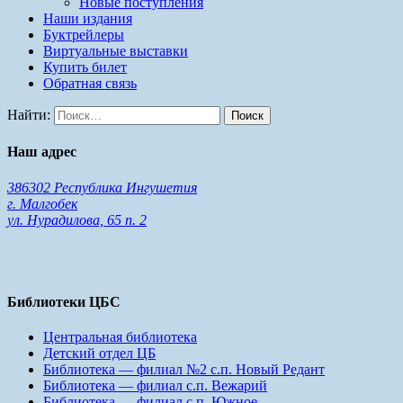
Новые поступления
Наши издания
Буктрейлеры
Виртуальные выставки
Купить билет
Обратная связь
Найти:
Наш адрес
386302 Республика Ингушетия
г. Малгобек
ул. Нурадилова, 65 п. 2
Библиотеки ЦБС
Центральная библиотека
Детский отдел ЦБ
Библиотека — филиал №2 с.п. Новый Редант
Библиотека — филиал с.п. Вежарий
Библиотека — филиал с.п. Южное