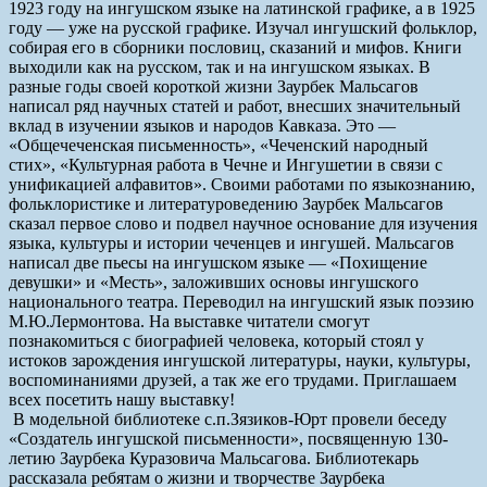
1923 году на ингушском языке на латинской графике, а в 1925
году — уже на русской графике. Изучал ингушский фольклор,
собирая его в сборники пословиц, сказаний и мифов. Книги
выходили как на русском, так и на ингушском языках. В
разные годы своей короткой жизни Заурбек Мальсагов
написал ряд научных статей и работ, внесших значительный
вклад в изучении языков и народов Кавказа. Это —
«Общечеченская письменность», «Чеченский народный
стих», «Культурная работа в Чечне и Ингушетии в связи с
унификацией алфавитов». Своими работами по языкознанию,
фольклористике и литературоведению Заурбек Мальсагов
сказал первое слово и подвел научное основание для изучения
языка, культуры и истории чеченцев и ингушей. Мальсагов
написал две пьесы на ингушском языке — «Похищение
девушки» и «Месть», заложивших основы ингушского
национального театра. Переводил на ингушский язык поэзию
М.Ю.Лермонтова. На выставке читатели смогут
познакомиться с биографией человека, который стоял у
истоков зарождения ингушской литературы, науки, культуры,
воспоминаниями друзей, а так же его трудами. Приглашаем
всех посетить нашу выставку!
В модельной библиотеке с.п.Зязиков-Юрт провели беседу
«Создатель ингушской письменности», посвященную 130-
летию Заурбека Куразовича Мальсагова. Библиотекарь
рассказала ребятам о жизни и творчестве Заурбека