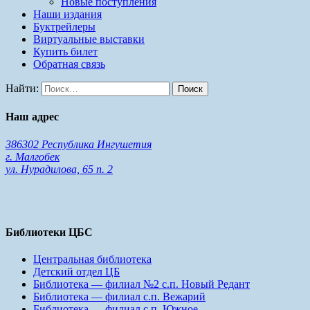
Новые поступления
Наши издания
Буктрейлеры
Виртуальные выставки
Купить билет
Обратная связь
Найти:
Наш адрес
386302 Республика Ингушетия
г. Малгобек
ул. Нурадилова, 65 п. 2
Библиотеки ЦБС
Центральная библиотека
Детский отдел ЦБ
Библиотека — филиал №2 с.п. Новый Редант
Библиотека — филиал с.п. Вежарий
Библиотека — филиал с.п. Южное