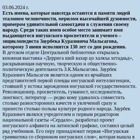
03.06.2024 г.
Есть имена, которые навсегда остаются в памяти людей
эталоном человечности, мерилом высочайшей духовности,
примером удивительной самоотдачи в служении своему
народу. Среди таких имен особое место занимает имя
выдающегося ингушского просветителя и ученого –
энциклопедиста Заурбека Куразовича Мальсагова,
которому 3 июня исполнится 130 лет со дня рождения.
В детском отделе Центральной библиотеки открылась
книжная выставка «Деррига ший вахар цо халкъа хетадаьд»,
раскрывающая научную, творческую и общественно-
политическую деятельность З.К.Мальсагова. Заурбек
Куразович Мальсагов является одним из ярчайших
представителей первой плеяды ингушской интеллигенции,
стоявшей у истока зарождения ингушской государственности.
Революционер, просветитель, гуманист, исследователь,
лингвист, литератор — редко кому удавалось совместить
столько разносторонних качеств и увлечений сразу и
принести столько пользы культуре родного народа. Заурбек
Куразович являлся учредителем и первым редактором
национальной газеты «Сердало», разработал проект
ингушского алфавита на латинской графике, составил целый
ряд учебников. Его перу принадлежит первая «Ингушская
грамматика со сборником ингушских слов», которая вышла в