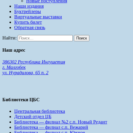
Новые поступления
Наши издания
Буктрейлеры
Виртуальные выставки
Купить билет
Обратная связь
Найти:
Наш адрес
386302 Республика Ингушетия
г. Малгобек
ул. Нурадилова, 65 п. 2
Библиотеки ЦБС
Центральная библиотека
Детский отдел ЦБ
Библиотека — филиал №2 с.п. Новый Редант
Библиотека — филиал с.п. Вежарий
Библиотека — филиал с.п. Южное