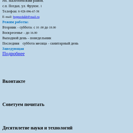
РИ, Малгобекский район,
с.п. Пседах, ул. Фрунзе, 1
Телефон: 8-928-096-67-58
E-mail:
bsppsedakh@mail.ru
Режим работы:
Вторник – суббота: с 10 .00 до 18.00
Воскресенье – до 16.00
Выходной день – понедельник
Последняя суббота месяца – санитарный день
Заведующая
Подробнее
Вконтакте
Советуем почитать
Десятилетие науки и технологий