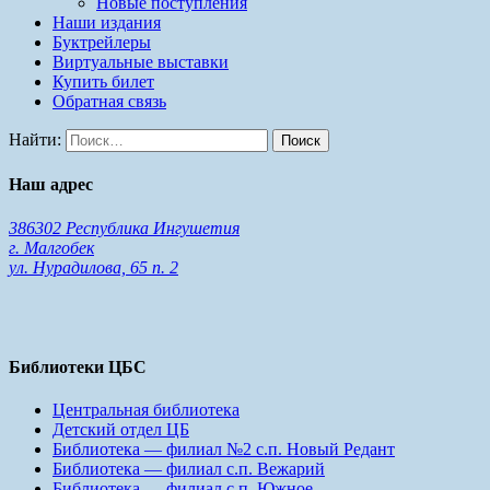
Новые поступления
Наши издания
Буктрейлеры
Виртуальные выставки
Купить билет
Обратная связь
Найти:
Наш адрес
386302 Республика Ингушетия
г. Малгобек
ул. Нурадилова, 65 п. 2
Библиотеки ЦБС
Центральная библиотека
Детский отдел ЦБ
Библиотека — филиал №2 с.п. Новый Редант
Библиотека — филиал с.п. Вежарий
Библиотека — филиал с.п. Южное