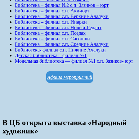
Библиотека – филиал №2 с.п. Зязиков – юрт
Библиотека – филиал с.п. Аки-юрт
Библиотека – филиал с.п. Верхние Ачалуки
Библиотека – филиал с.п. Инарки
Библиотека – филиал с.п. Новый-Редант
Библиотека – филиал с.п. Пседах
Библиотека – филиал с.п. Сагопши
Библиотека – филиал с.п. Средние Ачалуки
Библиотека- филиал с.п. Нижние Ачалуки
Детская библиотека – филиал №1
Модельная библиотека — филиал №1 с.п. Зязиков- юрт
Афиша мероприятий
В ЦБ открыта выставка «Народный
художник»