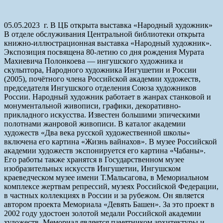
05.05.2023 г. В ЦБ открыта выставка «Народный художник»
В отделе обслуживания Центральной библиотеки открыта
книжно-иллюстрационная выставка «Народный художник».
Экспозиция посвящена 80-летию со дня рождения Мурата
Махиевича Полонкоева — ингушского художника и
скульптора, Народного художника Ингушетии и России
(2005), почётного члена Российской академии художеств,
председателя Ингушского отделения Союза художников
России. Народный художник работает в жанрах станковой и
монументальной живописи, графики, декоративно-
прикладного искусства. Известен большими эпическими
полотнами жанровой живописи. В каталог академии
художеств «Два века русской художественной школы»
включена его картина «Жизнь вайнахов». В музее Российской
академии художеств экспонируется его картина «Чабаны».
Его работы также хранятся в Государственном музее
изобразительных искусств Ингушетии, Ингушском
краеведческом музее имени Т.Мальсагова, в Мемориальном
комплексе жертвам репрессий, музеях Российской Федерации,
в частных коллекциях в России и за рубежом. Он является
автором проекта Мемориала «Девять Башен». За это проект в
2002 году удостоен золотой медали Российской академии
художеств. Мемориал является памятником архитектуры и