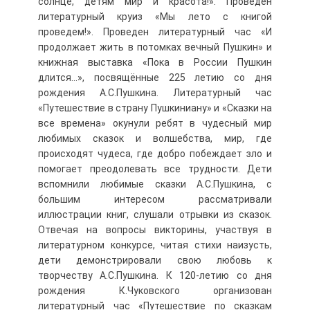
солнце, детям мир и красота!». Проведен
литературный круиз «Мы лето с книгой
проведем!». Проведен литературный час «И
продолжает жить в потомках вечный Пушкин» и
книжная выставка «Пока в России Пушкин
длится…», посвящённые 225 летию со дня
рождения А.С.Пушкина. Литературный час
«Путешествие в страну Пушкиниану» и «Сказки на
все времена» окунули ребят в чудесный мир
любимых сказок и волшебства, мир, где
происходят чудеса, где добро побеждает зло и
помогает преодолевать все трудности. Дети
вспомнили любимые сказки А.С.Пушкина, с
большим интересом рассматривали
иллюстрации книг, слушали отрывки из сказок.
Отвечая на вопросы викторины, участвуя в
литературном конкурсе, читая стихи наизусть,
дети демонстрировали свою любовь к
творчеству А.С.Пушкина. К 120-летию со дня
рождения К.Чуковского организован
литературный час «Путешествие по сказкам