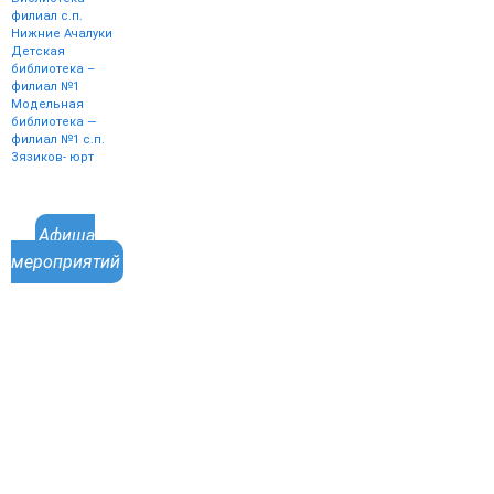
филиал с.п.
Нижние Ачалуки
Детская
библиотека –
филиал №1
Модельная
библиотека —
филиал №1 с.п.
Зязиков- юрт
Афиша
мероприятий