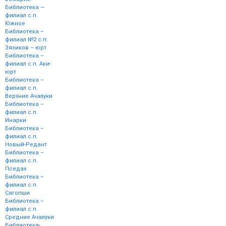
Библиотека —
филиал с.п.
Южное
Библиотека –
филиал №2 с.п.
Зязиков – юрт
Библиотека –
филиал с.п. Аки-
юрт
Библиотека –
филиал с.п.
Верхние Ачалуки
Библиотека –
филиал с.п.
Инарки
Библиотека –
филиал с.п.
Новый-Редант
Библиотека –
филиал с.п.
Пседах
Библиотека –
филиал с.п.
Сагопши
Библиотека –
филиал с.п.
Средние Ачалуки
Библиотека-