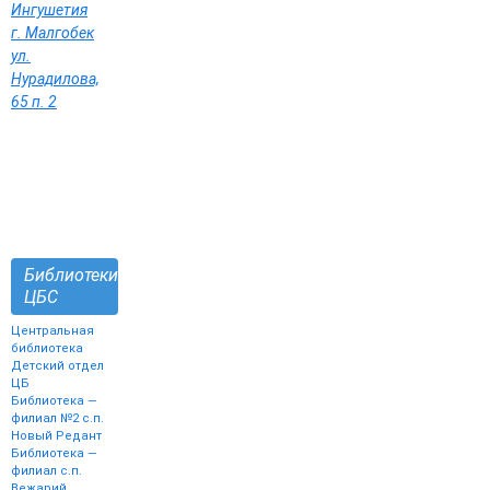
Ингушетия
г. Малгобек
ул.
Нурадилова,
65 п. 2
Библиотеки
ЦБС
Центральная
библиотека
Детский отдел
ЦБ
Библиотека —
филиал №2 с.п.
Новый Редант
Библиотека —
филиал с.п.
Вежарий