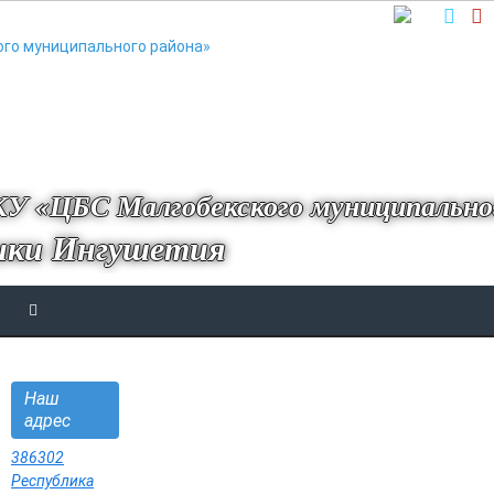
У «ЦБС Малгобекского муниципально
ики Ингушетия
Наш
адрес
386302
Республика