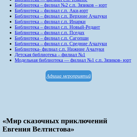
Библиотека – филиал №2 с.п. Зязиков – юрт
Библиотека – филиал с.п. Аки-юрт
Библиотека – филиал с.п. Верхние Ачалуки
Библиотека – филиал с.п. Инарки
Библиотека – филиал с.п. Новый-Редант
Библиотека – филиал с.п. Пседах
Библиотека – филиал с.п. Сагопши
Библиотека – филиал с.п. Средние Ачалуки
Библиотека- филиал с.п. Нижние Ачалуки
Детская библиотека – филиал №1
Модельная библиотека — филиал №1 с.п. Зязиков- юрт
Афиша мероприятий
«Мир сказочных приключений
Евгения Велтистова»