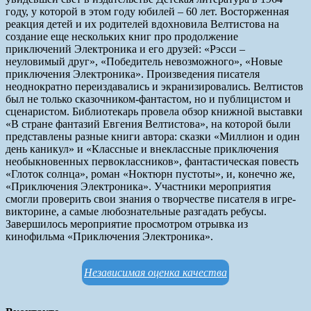
году, у которой в этом году юбилей – 60 лет. Восторженная
реакция детей и их родителей вдохновила Велтистова на
создание еще нескольких книг про продолжение
приключений Электроника и его друзей: «Рэсси –
неуловимый друг», «Победитель невозможного», «Новые
приключения Электроника». Произведения писателя
неоднократно переиздавались и экранизировались. Велтистов
был не только сказочником-фантастом, но и публицистом и
сценаристом. Библиотекарь провела обзор книжной выставки
«В стране фантазий Евгения Велтистова», на которой были
представлены разные книги автора: сказки «Миллион и один
день каникул» и «Классные и внеклассные приключения
необыкновенных первоклассников», фантастическая повесть
«Глоток солнца», роман «Ноктюрн пустоты», и, конечно же,
«Приключения Электроника». Участники мероприятия
смогли проверить свои знания о творчестве писателя в игре-
викторине, а самые любознательные разгадать ребусы.
Завершилось мероприятие просмотром отрывка из
кинофильма «Приключения Электроника».
Независимая оценка качества