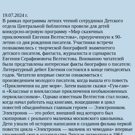
19.07.2024 г.
В рамках программы летних чтений сотрудники Детского
отдела Центральной библиотеки провели для детей
конкурсно-игровую программу «Мир сказочных
приключений Евгения Велтистова», приуроченную к 90-
летию со дня рождения писателя. Участники встречи
познакомились с творческой биографией знаменитого
детского писателя, фантаста, журналиста и сценариста
Евгения Серафимовича Велтистова. Вниманию читателей
были представлены интересные факты биографии о писателе.
Литературный дебют Евгения состоялся в конце пятидесятых
годов. Читатели впервые смогли ознакомиться с
произведением молодого писателя, когда вышла его повесть
«Приключения на дне моря». Затем вышли сказки «Гум-гам»
и «Классные и внеклассные приключения необыкновенных
первоклассников». Однако известным Велтистов стал позже,
когда начал работать над книгами, вошедшими в цикл
повестей объединённых главным героем — Электроником.
Электроник — это робот, внешний вид которого был
скопирован с реального мальчика московского школьника.
Дети узнали об истории написания и создания фильма первой
повести цикла «Электроник — мальчик из чемодана» впервые
увидевшей свет в издательстве Детская литература в 1964