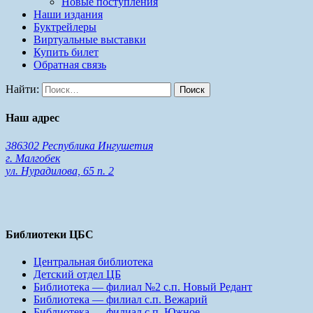
Новые поступления
Наши издания
Буктрейлеры
Виртуальные выставки
Купить билет
Обратная связь
Найти:
Наш адрес
386302 Республика Ингушетия
г. Малгобек
ул. Нурадилова, 65 п. 2
Библиотеки ЦБС
Центральная библиотека
Детский отдел ЦБ
Библиотека — филиал №2 с.п. Новый Редант
Библиотека — филиал с.п. Вежарий
Библиотека — филиал с.п. Южное